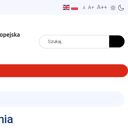
A++
A+
A
Szukaj
nia