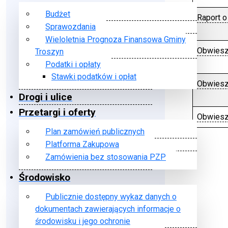
Budżet
Raport o
Sprawozdania
Wieloletnia Prognoza Finansowa Gminy
Obwiesz
Troszyn
Podatki i opłaty
Stawki podatków i opłat
Obwiesz
Drogi i ulice
Przetargi i oferty
Obwiesz
Plan zamówień publicznych
Spis arty
Platforma Zakupowa
Zamówienia bez stosowania PZP
Środowisko
Publicznie dostępny wykaz danych o
dokumentach zawierających informacje o
środowisku i jego ochronie