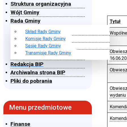
Struktura organizacyjna
Wójt Gminy
Rada Gminy
Tytuł
Skład Rady Gminy
Wspólne
Komisje Rady Gminy
Sesje Rady Gminy
Obwiesz
Transmisje Rady Gminy
16.06.20
Redakcja BIP
Obwieszc
Archiwalna strona BIP
Pliki do pobrania
Obwiesz
wydaniu 
Menu przedmiotowe
Komenda
Komenda
Finanse