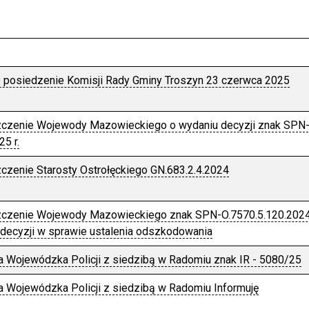
 posiedzenie Komisji Rady Gminy Troszyn 23 czerwca 2025
czenie Wojewody Mazowieckiego o wydaniu decyzji znak SPN-
25 r.
zenie Starosty Ostrołęckiego GN.683.2.4.2024
czenie Wojewody Mazowieckiego znak SPN-O.7570.5.120.2024.A
decyzji w sprawie ustalenia odszkodowania
 Wojewódzka Policji z siedzibą w Radomiu znak IR - 5080/25
 Wojewódzka Policji z siedzibą w Radomiu Informuję