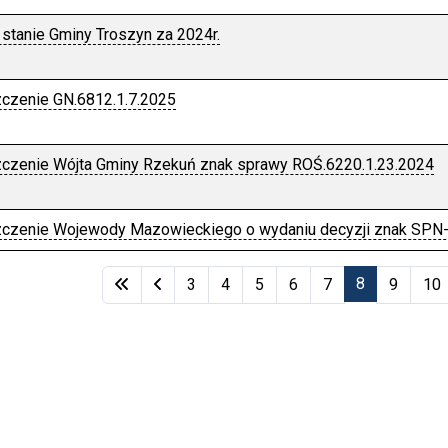
 stanie Gminy Troszyn za 2024r.
czenie GN.6812.1.7.2025
czenie Wójta Gminy Rzekuń znak sprawy ROŚ.6220.1.23.2024
czenie Wojewody Mazowieckiego o wydaniu decyzji znak SPN-
kułów
8
3
4
5
6
7
9
10