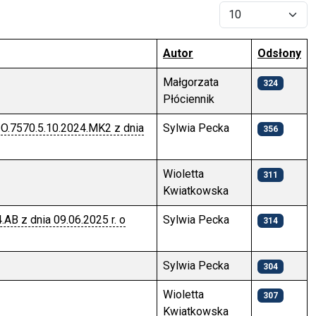
Pokaż #
Autor
Odsłony
Małgorzata
324
Płóciennik
O.7570.5.10.2024.MK2 z dnia
Sylwia Pecka
356
Wioletta
311
Kwiatkowska
B z dnia 09.06.2025 r. o
Sylwia Pecka
314
Sylwia Pecka
304
Wioletta
307
Kwiatkowska