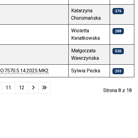
Katarzyna
376
Choromańska
Wioletta
288
Kwiatkowska
Małgorzata
530
Wawrzyńska
O.7570.5.14.2025.MK2
Sylwia Pecka
293
11
12
Strona 8 z 18