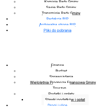
Komisje Rady Gminy
Sesje Rady Gminy
Transmisje Rady Gminy
Redakcja BIP
Archiwalna strona BIP
Pliki do pobrania
Finanse
Budżet
Sprawozdania
Wieloletnia Prognoza Finansowa Gminy
Troszyn
Podatki i opłaty
Stawki podatków i opłat
Drogi i ulice