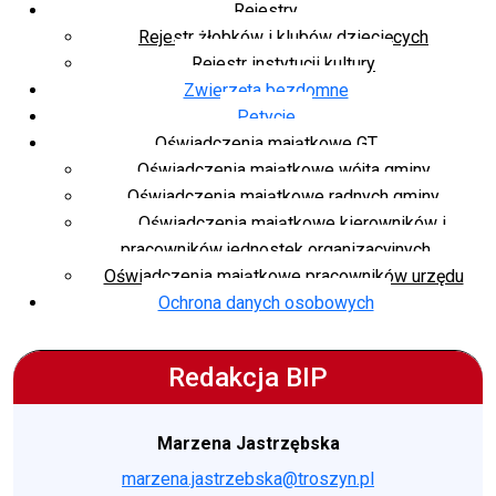
Rejestry
Rejestr żłobków i klubów dziecięcych
Rejestr instytucji kultury
Zwierzęta bezdomne
Petycje
Oświadczenia majątkowe GT
Oświadczenia majątkowe wójta gminy
Oświadczenia majątkowe radnych gminy
Oświadczenia majątkowe kierowników i
pracowników jednostek organizacyjnych
Oświadczenia majątkowe pracowników urzędu
Ochrona danych osobowych
Redakcja BIP
Marzena Jastrzębska
marzena.jastrzebska@troszyn.pl