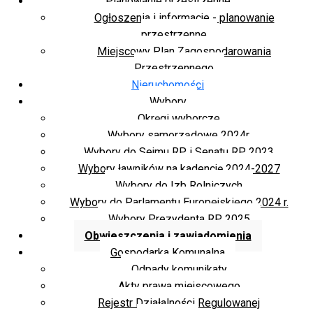
Planowanie przestrzenne
Ogłoszenia i informacje - planowanie
przestrzenne
Miejscowy Plan Zagospodarowania
Przestrzennego
Nieruchomości
Wybory
Okręgi wyborcze
Wybory samorządowe 2024r.
Wybory do Sejmu RP i Senatu RP 2023
Wybory ławników na kadencję 2024-2027
Wybory do Izb Rolniczych
Wybory do Parlamentu Europejskiego 2024 r.
Wybory Prezydenta RP 2025
Obwieszczenia i zawiadomienia
Gospodarka Komunalna
Odpady komunikaty
Akty prawa miejscowego
Rejestr Działalności Regulowanej