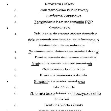
Przetargi i oferty
Plan zamówień publicznych
Platforma Zakupowa
Zamówienia bez stosowania PZP
Środowisko
Publicznie dostępny wykaz danych o
dokumentach zawierających informacje o
środowisku i jego ochronie
Postępowanie dotyczące wycinki drzew
Postępowanie dotyczące decyzji o
środowiskowych uwarunkowaniach
Ogłoszenia i komunikaty
Program usuwania azbestu
Gospodarka wodno-ściekowa
Jakość wody
Zbiorniki bezodpływowe i oczyszczalnie
ścieków
Taryfy na wodę i ścieki