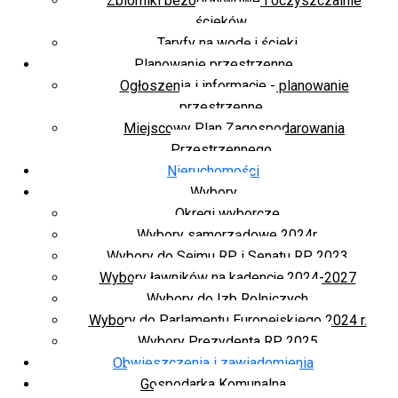
Zbiorniki bezodpływowe i oczyszczalnie
ścieków
Taryfy na wodę i ścieki
Planowanie przestrzenne
Ogłoszenia i informacje - planowanie
przestrzenne
Miejscowy Plan Zagospodarowania
Przestrzennego
Nieruchomości
Wybory
Okręgi wyborcze
Wybory samorządowe 2024r.
Wybory do Sejmu RP i Senatu RP 2023
Wybory ławników na kadencję 2024-2027
Wybory do Izb Rolniczych
Wybory do Parlamentu Europejskiego 2024 r.
Wybory Prezydenta RP 2025
Obwieszczenia i zawiadomienia
Gospodarka Komunalna