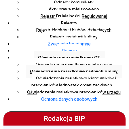
Odpady komunikaty
Akty prawa miejscowego
Rejestr Działalności Regulowanej
Rejestry
Rejestr żłobków i klubów dziecięcych
Rejestr instytucji kultury
Zwierzęta bezdomne
Petycje
Oświadczenia majątkowe GT
Oświadczenia majątkowe wójta gminy
Oświadczenia majątkowe radnych gminy
Oświadczenia majątkowe kierowników i
pracowników jednostek organizacyjnych
Oświadczenia majątkowe pracowników urzędu
Ochrona danych osobowych
Redakcja BIP