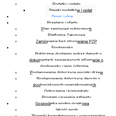
Podatki i opłaty
Stawki podatków i opłat
Drogi i ulice
Przetargi i oferty
Plan zamówień publicznych
Platforma Zakupowa
Zamówienia bez stosowania PZP
Środowisko
Publicznie dostępny wykaz danych o
dokumentach zawierających informacje o
środowisku i jego ochronie
Postępowanie dotyczące wycinki drzew
Postępowanie dotyczące decyzji o
środowiskowych uwarunkowaniach
Ogłoszenia i komunikaty
Program usuwania azbestu
Gospodarka wodno-ściekowa
Jakość wody