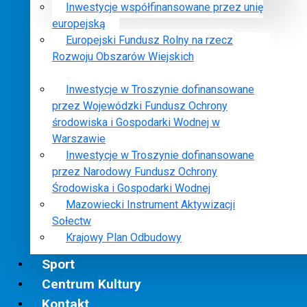
Inwestycje współfinansowane przez unię
europejską
Europejski Fundusz Rolny na rzecz
Rozwoju Obszarów Wiejskich
Inwestycje w Troszynie dofinansowane
przez Wojewódzki Fundusz Ochrony
środowiska i Gospodarki Wodnej w
Warszawie
Inwestycje w Troszynie dofinansowane
przez Narodowy Fundusz Ochrony
Środowiska i Gospodarki Wodnej
Mazowiecki Instrument Aktywizacji
Sołectw
Krajowy Plan Odbudowy
Sport
Centrum Kultury
Kontakt