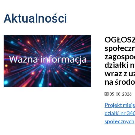
Aktualności
OGŁOSZE
społecz
zagospod
działki 
wraz z u
na środ
05-08-2026
Projekt miej
działki nr 3
społecznych