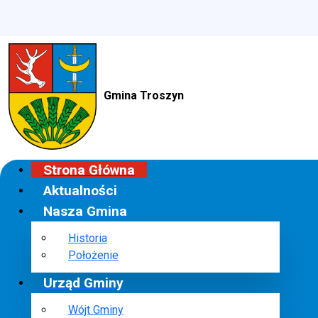
Gmina Troszyn
Strona Główna
Aktualności
Nasza Gmina
Historia
Położenie
Urząd Gminy
Wójt Gminy