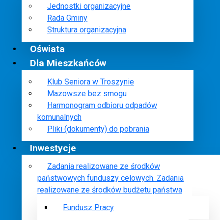
Jednostki organizacyjne
Rada Gminy
Struktura organizacyjna
Oświata
Dla Mieszkańców
Klub Seniora w Troszynie
Mazowsze bez smogu
Harmonogram odbioru odpadów
komunalnych
Pliki (dokumenty) do pobrania
Inwestycje
Zadania realizowane ze środków
państwowych funduszy celowych. Zadania
realizowane ze środków budżetu państwa
Fundusz Pracy