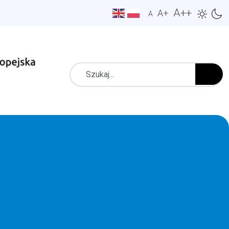
A++
A+
A
Szukaj