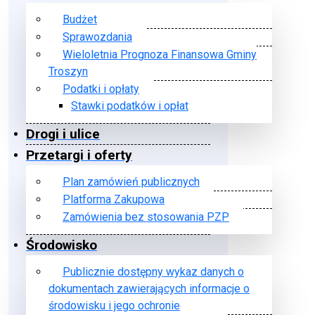
Budżet
Sprawozdania
Wieloletnia Prognoza Finansowa Gminy
Troszyn
Podatki i opłaty
Stawki podatków i opłat
Drogi i ulice
Przetargi i oferty
Plan zamówień publicznych
Platforma Zakupowa
Zamówienia bez stosowania PZP
Środowisko
Publicznie dostępny wykaz danych o
dokumentach zawierających informacje o
środowisku i jego ochronie