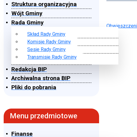
Struktura organizacyjna
Wójt Gminy
Rada Gminy
Obwieszczeni
Skład Rady Gminy
Komisje Rady Gminy
Sesje Rady Gminy
Transmisje Rady Gminy
Redakcja BIP
Archiwalna strona BIP
Pliki do pobrania
Menu przedmiotowe
Finanse