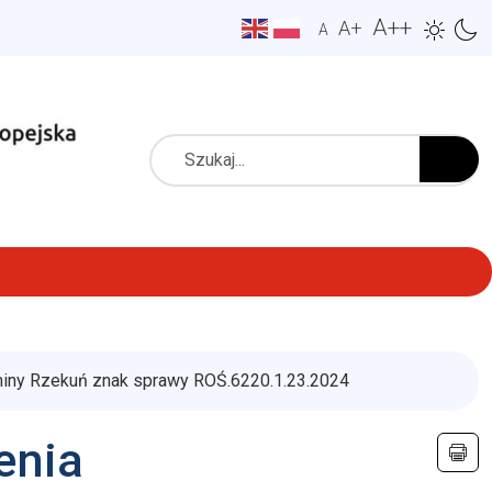
A++
A+
A
Szukaj
iny Rzekuń znak sprawy ROŚ.6220.1.23.2024
enia