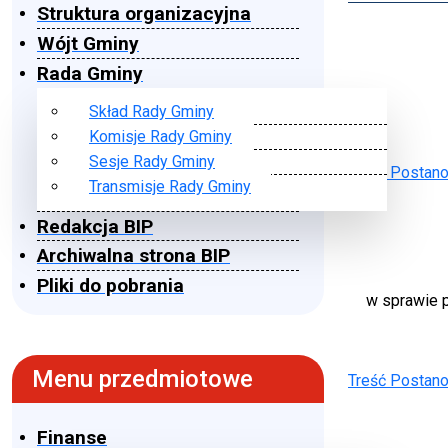
Struktura organizacyjna
Wójt Gminy
Rada Gminy
Skład Rady Gminy
Komisje Rady Gminy
Sesje Rady Gminy
Treśc Postan
Transmisje Rady Gminy
Redakcja BIP
Archiwalna strona BIP
Pliki do pobrania
w sprawie p
Menu przedmiotowe
Treść Postan
Finanse