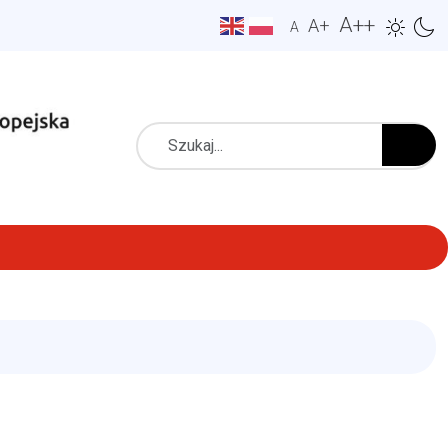
A++
A+
A
Szukaj