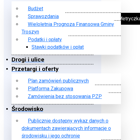
Budżet
Sprawozdania
➔ Metryczk
Wieloletnia Prognoza Finansowa Gminy
Troszyn
Podatki i opłaty
Stawki podatków i opłat
Drogi i ulice
Przetargi i oferty
Plan zamówień publicznych
Platforma Zakupowa
Zamówienia bez stosowania PZP
Środowisko
Publicznie dostępny wykaz danych o
dokumentach zawierających informacje o
środowisku i jego ochronie