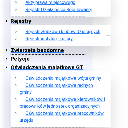
Akty prawa miejscowego
Rejestr Działalności Regulowanej
Rejestry
Rejestr żłobków i klubów dziecięcych
Rejestr instytucji kultury
Zwierzęta bezdomne
Petycje
Oświadczenia majątkowe GT
Oświadczenia majątkowe wójta gminy
Oświadczenia majątkowe radnych
gminy
Oświadczenia majątkowe kierowników i
pracowników jednostek organizacyjnych
Oświadczenia majątkowe pracowników
urzędu