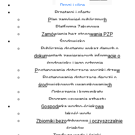
Drogi i ulice
Przetargi i oferty
Plan zamówień publicznych
Platforma Zakupowa
Zamówienia bez stosowania PZP
Środowisko
Publicznie dostępny wykaz danych o
dokumentach zawierających informacje o
środowisku i jego ochronie
Postępowanie dotyczące wycinki drzew
Postępowanie dotyczące decyzji o
środowiskowych uwarunkowaniach
Ogłoszenia i komunikaty
Program usuwania azbestu
Gospodarka wodno-ściekowa
Jakość wody
Zbiorniki bezodpływowe i oczyszczalnie
ścieków