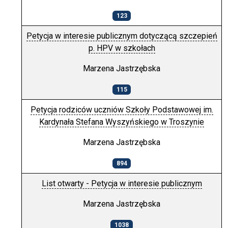
123
Petycja w interesie publicznym dotyczącą szczepień
p. HPV w szkołach
Marzena Jastrzębska
115
Petycja rodziców uczniów Szkoły Podstawowej im.
Kardynała Stefana Wyszyńskiego w Troszynie
Marzena Jastrzębska
894
List otwarty - Petycja w interesie publicznym
Marzena Jastrzębska
1038