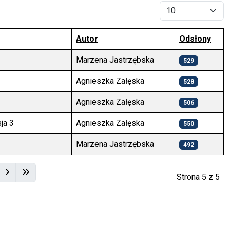
Pokaż #
Autor
Odsłony
Marzena Jastrzębska
529
Agnieszka Załęska
528
Agnieszka Załęska
506
ja 3
Agnieszka Załęska
550
Marzena Jastrzębska
492
Strona 5 z 5