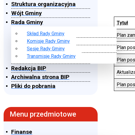
Struktura organizacyjna
Wójt Gminy
Rada Gminy
Tytuł
Skład Rady Gminy
Plan za
Komisje Rady Gminy
Plan pos
Sesje Rady Gminy
Transmisje Rady Gminy
Plan pos
Redakcja BIP
Aktualiz
Archiwalna strona BIP
Plan po
Pliki do pobrania
Spis arty
Menu przedmiotowe
Finanse