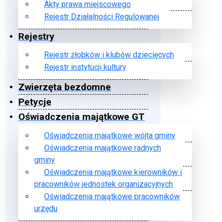
Akty prawa miejscowego
Rejestr Działalności Regulowanej
Rejestry
Rejestr żłobków i klubów dziecięcych
Rejestr instytucji kultury
Zwierzęta bezdomne
Petycje
Oświadczenia majątkowe GT
Oświadczenia majątkowe wójta gminy
Oświadczenia majątkowe radnych
gminy
Oświadczenia majątkowe kierowników i
pracowników jednostek organizacyjnych
Oświadczenia majątkowe pracowników
urzędu