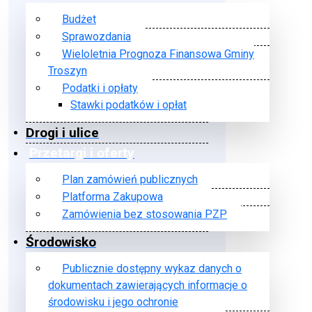
Budżet
Sprawozdania
Wieloletnia Prognoza Finansowa Gminy
Troszyn
Podatki i opłaty
Stawki podatków i opłat
Drogi i ulice
Przetargi i oferty
Plan zamówień publicznych
Platforma Zakupowa
Zamówienia bez stosowania PZP
Środowisko
Publicznie dostępny wykaz danych o
dokumentach zawierających informacje o
środowisku i jego ochronie