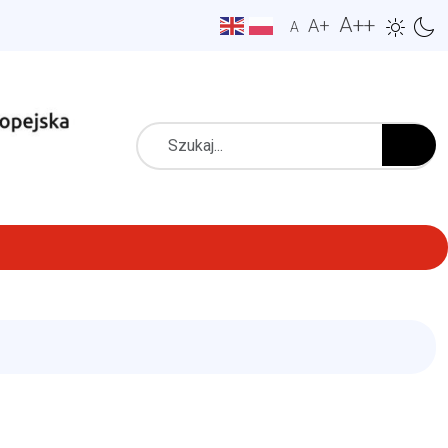
A++
A+
A
Szukaj