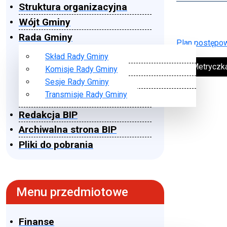
Struktura organizacyjna
Wójt Gminy
Rada Gminy
Plan postępow
Skład Rady Gminy
➔ Metryczk
Komisje Rady Gminy
Sesje Rady Gminy
Transmisje Rady Gminy
Redakcja BIP
Archiwalna strona BIP
Pliki do pobrania
Menu przedmiotowe
Finanse