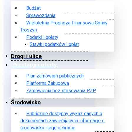
Budżet
Sprawozdania
Wieloletnia Prognoza Finansowa Gminy
Troszyn
Podatki i opłaty
Stawki podatków i opłat
Drogi i ulice
Przetargi i oferty
Plan zamówień publicznych
Platforma Zakupowa
Zamówienia bez stosowania PZP
Środowisko
Publicznie dostępny wykaz danych o
dokumentach zawierających informacje o
środowisku i jego ochronie