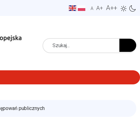
A++
A+
A
Szukaj
tępowań publicznych