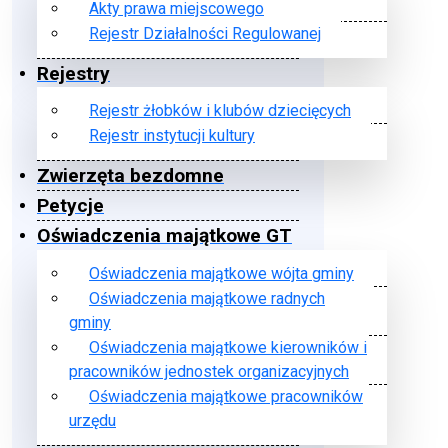
Akty prawa miejscowego
Rejestr Działalności Regulowanej
Rejestry
Rejestr żłobków i klubów dziecięcych
Rejestr instytucji kultury
Zwierzęta bezdomne
Petycje
Oświadczenia majątkowe GT
Oświadczenia majątkowe wójta gminy
Oświadczenia majątkowe radnych
gminy
Oświadczenia majątkowe kierowników i
pracowników jednostek organizacyjnych
Oświadczenia majątkowe pracowników
urzędu