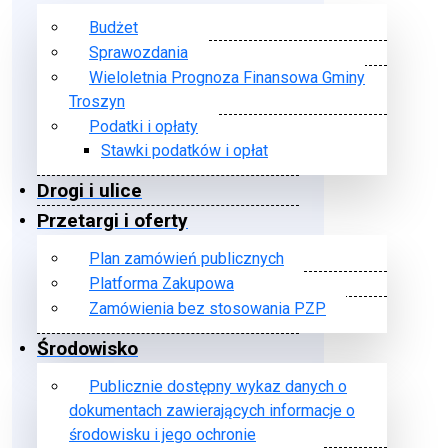
Budżet
Sprawozdania
Wieloletnia Prognoza Finansowa Gminy
Troszyn
Podatki i opłaty
Stawki podatków i opłat
Drogi i ulice
Przetargi i oferty
Plan zamówień publicznych
Platforma Zakupowa
Zamówienia bez stosowania PZP
Środowisko
Publicznie dostępny wykaz danych o
dokumentach zawierających informacje o
środowisku i jego ochronie