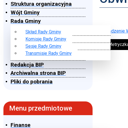
Struktura organizacyjna
Wójt Gminy
Rada Gminy
Zarządzenie W
Skład Rady Gminy
Komisje Rady Gminy
➔ Metryczk
Sesje Rady Gminy
Transmisje Rady Gminy
Redakcja BIP
Archiwalna strona BIP
Pliki do pobrania
Menu przedmiotowe
Finanse