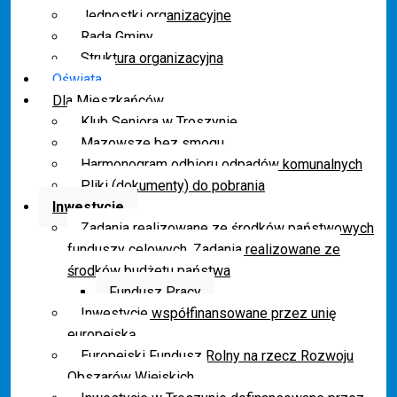
Jednostki organizacyjne
Rada Gminy
Struktura organizacyjna
Oświata
Dla Mieszkańców
Klub Seniora w Troszynie
Mazowsze bez smogu
Harmonogram odbioru odpadów komunalnych
Pliki (dokumenty) do pobrania
Inwestycje
Zadania realizowane ze środków państwowych
funduszy celowych. Zadania realizowane ze
środków budżetu państwa
Fundusz Pracy
Inwestycje współfinansowane przez unię
europejską
Europejski Fundusz Rolny na rzecz Rozwoju
Obszarów Wiejskich