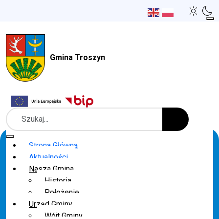
Gmina Troszyn
Szukaj
Strona Główna
Aktualności
Nasza Gmina
Historia
Położenie
Urząd Gminy
Wójt Gminy