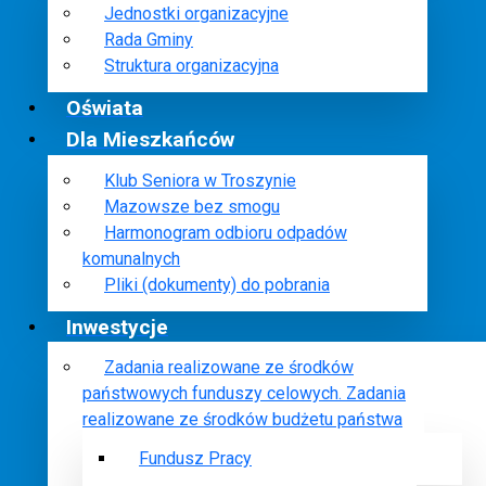
Jednostki organizacyjne
Rada Gminy
Struktura organizacyjna
Oświata
Dla Mieszkańców
Klub Seniora w Troszynie
Mazowsze bez smogu
Harmonogram odbioru odpadów
komunalnych
Pliki (dokumenty) do pobrania
Inwestycje
Zadania realizowane ze środków
państwowych funduszy celowych. Zadania
realizowane ze środków budżetu państwa
Fundusz Pracy