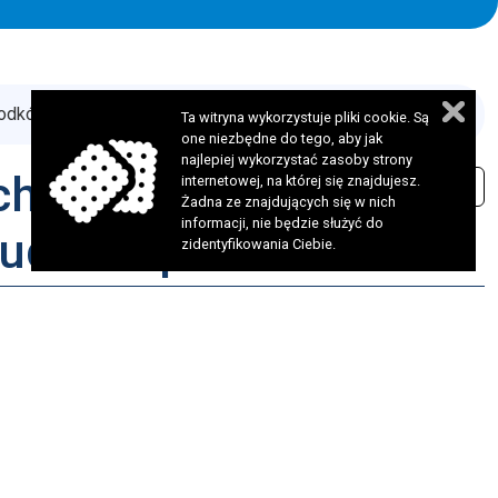
rodków budżetu państwa
Ta witryna wykorzystuje pliki cookie. Są
one niezbędne do tego, aby jak
najlepiej wykorzystać zasoby strony
ch funduszy
internetowej, na której się znajdujesz.
Żadna ze znajdujących się w nich
informacji, nie będzie służyć do
budżetu państwa
zidentyfikowania Ciebie.