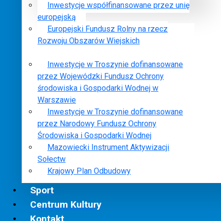
Inwestycje współfinansowane przez unię
europejską
Europejski Fundusz Rolny na rzecz
Rozwoju Obszarów Wiejskich
Inwestycje w Troszynie dofinansowane
przez Wojewódzki Fundusz Ochrony
środowiska i Gospodarki Wodnej w
Warszawie
Inwestycje w Troszynie dofinansowane
przez Narodowy Fundusz Ochrony
Środowiska i Gospodarki Wodnej
Mazowiecki Instrument Aktywizacji
Sołectw
Krajowy Plan Odbudowy
Sport
Centrum Kultury
Kontakt