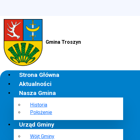
Gmina Troszyn
Strona Główna
Aktualności
Nasza Gmina
Historia
Położenie
Urząd Gminy
Wójt Gminy