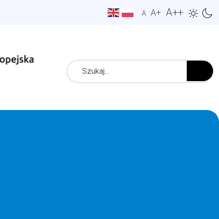
A++
A+
A
Szukaj