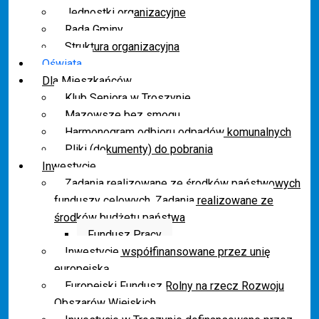
Jednostki organizacyjne
Rada Gminy
Struktura organizacyjna
Oświata
Dla Mieszkańców
Klub Seniora w Troszynie
Mazowsze bez smogu
Harmonogram odbioru odpadów komunalnych
Pliki (dokumenty) do pobrania
Inwestycje
Zadania realizowane ze środków państwowych
funduszy celowych. Zadania realizowane ze
środków budżetu państwa
Fundusz Pracy
Inwestycje współfinansowane przez unię
europejską
Europejski Fundusz Rolny na rzecz Rozwoju
Obszarów Wiejskich