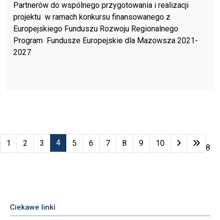
Partnerów do wspólnego przygotowania i realizacji
projektu w ramach konkursu finansowanego z
Europejskiego Funduszu Rozwoju Regionalnego
Program Fundusze Europejskie dla Mazowsza 2021-
2027
4
1
2
3
5
6
7
8
9
10
Strona 4 z 48
Ciekawe linki