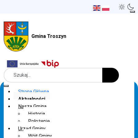
Gmina Troszyn
Szukaj
Strona Główna
Aktualności
Nasza Gmina
Historia
Położenie
Urząd Gminy
Wójt Gminy