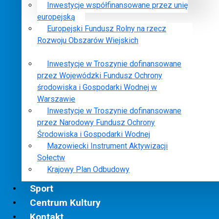
Inwestycje współfinansowane przez unię
europejską
Europejski Fundusz Rolny na rzecz
Rozwoju Obszarów Wiejskich
Inwestycje w Troszynie dofinansowane
przez Wojewódzki Fundusz Ochrony
środowiska i Gospodarki Wodnej w
Warszawie
Inwestycje w Troszynie dofinansowane
przez Narodowy Fundusz Ochrony
Środowiska i Gospodarki Wodnej
Mazowiecki Instrument Aktywizacji
Sołectw
Krajowy Plan Odbudowy
Sport
Centrum Kultury
Kontakt