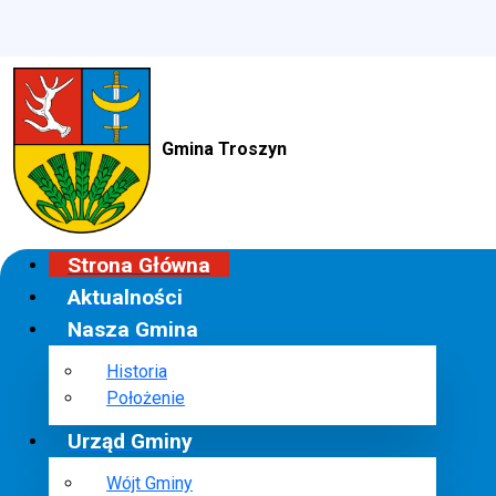
Gmina Troszyn
Strona Główna
Aktualności
Nasza Gmina
Historia
Położenie
Urząd Gminy
Wójt Gminy