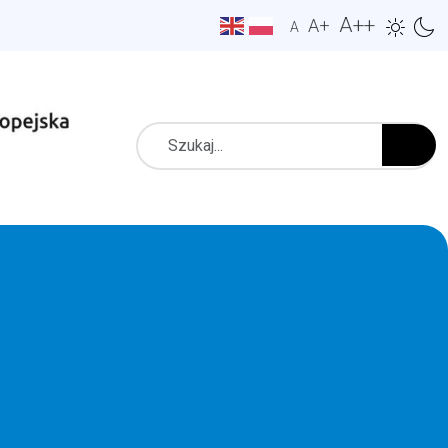
A++
A+
A
Szukaj