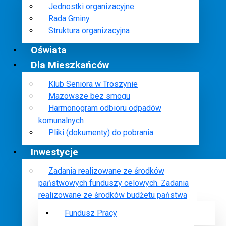
Jednostki organizacyjne
Rada Gminy
Struktura organizacyjna
Oświata
Dla Mieszkańców
Klub Seniora w Troszynie
Mazowsze bez smogu
Harmonogram odbioru odpadów
komunalnych
Pliki (dokumenty) do pobrania
Inwestycje
Zadania realizowane ze środków
państwowych funduszy celowych. Zadania
realizowane ze środków budżetu państwa
Fundusz Pracy