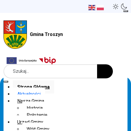
Gmina Troszyn
Szukaj
Strona Główna
Aktualności
Nasza Gmina
Historia
Położenie
Urząd Gminy
Wójt Gminy