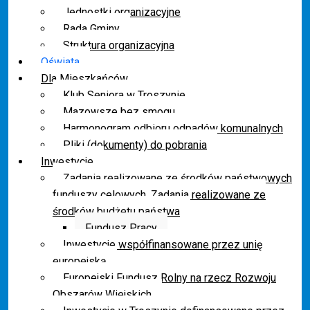
Jednostki organizacyjne
Rada Gminy
Struktura organizacyjna
Oświata
Dla Mieszkańców
Klub Seniora w Troszynie
Mazowsze bez smogu
Harmonogram odbioru odpadów komunalnych
Pliki (dokumenty) do pobrania
Inwestycje
Zadania realizowane ze środków państwowych
funduszy celowych. Zadania realizowane ze
środków budżetu państwa
Fundusz Pracy
Inwestycje współfinansowane przez unię
europejską
Europejski Fundusz Rolny na rzecz Rozwoju
Obszarów Wiejskich