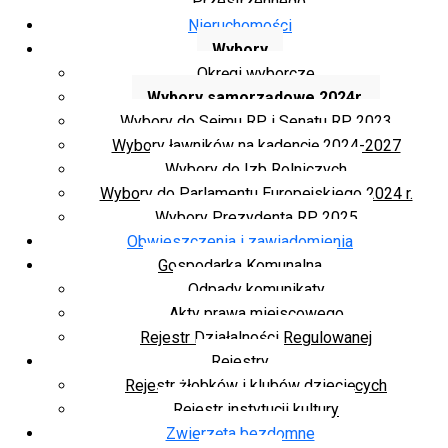
Przestrzennego
Nieruchomości
Wybory
Okręgi wyborcze
Wybory samorządowe 2024r.
Wybory do Sejmu RP i Senatu RP 2023
Wybory ławników na kadencję 2024-2027
Wybory do Izb Rolniczych
Wybory do Parlamentu Europejskiego 2024 r.
Wybory Prezydenta RP 2025
Obwieszczenia i zawiadomienia
Gospodarka Komunalna
Odpady komunikaty
Akty prawa miejscowego
Rejestr Działalności Regulowanej
Rejestry
Rejestr żłobków i klubów dziecięcych
Rejestr instytucji kultury
Zwierzęta bezdomne