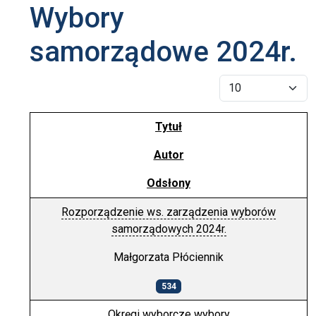
Wybory
samorządowe 2024r.
Pokaż #
Tytuł
Autor
Odsłony
Rozporządzenie ws. zarządzenia wyborów
samorządowych 2024r.
Małgorzata Płóciennik
534
Okręgi wyborcze wybory