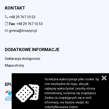
KONTAKT
+48 29 767 10 53
Fax:
+48 29 767 10 53
gmina@troszyn.pl
DODATKOWE INFORMACJE
Deklaracja dostępności
Mapa strony
Ta witryna wykorzystuje pliki cookie. Są
EPUAP
one niezbędne do tego, aby jak
najlepiej wykorzystać zasoby strony
♿
internetowej, na której się znajdujesz.
Żadna ze znajdujących się w nich
informacji, nie będzie służyć do
zidentyfikowania Ciebie.