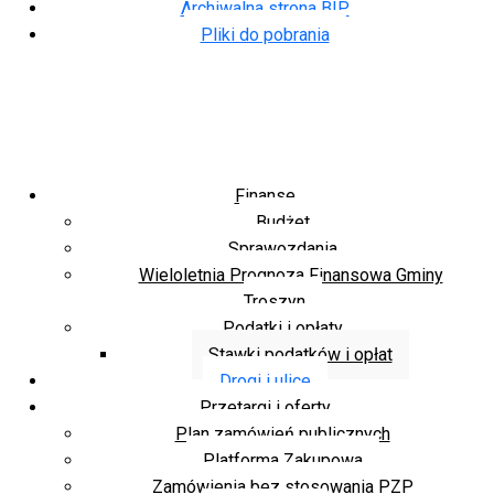
Archiwalna strona BIP
Pliki do pobrania
Finanse
Budżet
Sprawozdania
Wieloletnia Prognoza Finansowa Gminy
Troszyn
Podatki i opłaty
Stawki podatków i opłat
Drogi i ulice
Przetargi i oferty
Plan zamówień publicznych
Platforma Zakupowa
Zamówienia bez stosowania PZP