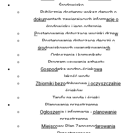
Środowisko
Publicznie dostępny wykaz danych o
dokumentach zawierających informacje o
środowisku i jego ochronie
Postępowanie dotyczące wycinki drzew
Postępowanie dotyczące decyzji o
środowiskowych uwarunkowaniach
Ogłoszenia i komunikaty
Program usuwania azbestu
Gospodarka wodno-ściekowa
Jakość wody
Zbiorniki bezodpływowe i oczyszczalnie
ścieków
Taryfy na wodę i ścieki
Planowanie przestrzenne
Ogłoszenia i informacje - planowanie
przestrzenne
Miejscowy Plan Zagospodarowania