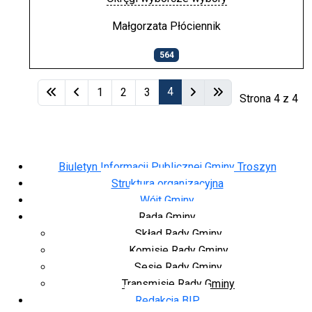
Małgorzata Płóciennik
564
Spis artykułów
4
1
2
3
Strona 4 z 4
Biuletyn Informacji Publicznej Gminy Troszyn
Struktura organizacyjna
Wójt Gminy
Rada Gminy
Skład Rady Gminy
Komisje Rady Gminy
Sesje Rady Gminy
Transmisje Rady Gminy
Redakcja BIP