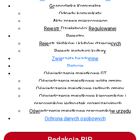
Gospodarka Komunalna
Odpady komunikaty
Akty prawa miejscowego
Rejestr Działalności Regulowanej
Rejestry
Rejestr żłobków i klubów dziecięcych
Rejestr instytucji kultury
Zwierzęta bezdomne
Petycje
Oświadczenia majątkowe GT
Oświadczenia majątkowe wójta gminy
Oświadczenia majątkowe radnych gminy
Oświadczenia majątkowe kierowników i
pracowników jednostek organizacyjnych
Oświadczenia majątkowe pracowników urzędu
Ochrona danych osobowych
Redakcja BIP