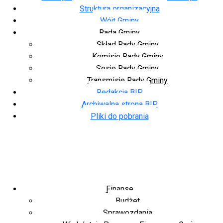
Struktura organizacyjna
Wójt Gminy
Rada Gminy
Skład Rady Gminy
Komisje Rady Gminy
Sesje Rady Gminy
Transmisje Rady Gminy
Redakcja BIP
Archiwalna strona BIP
Pliki do pobrania
Finanse
Budżet
Sprawozdania