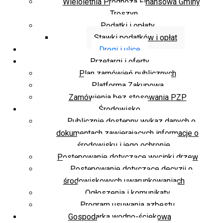
Wieloletnia Prognoza Finansowa Gminy
Troszyn
Podatki i opłaty
Stawki podatków i opłat
Drogi i ulice
Przetargi i oferty
Plan zamówień publicznych
Platforma Zakupowa
Zamówienia bez stosowania PZP
Środowisko
Publicznie dostępny wykaz danych o
dokumentach zawierających informacje o
środowisku i jego ochronie
Postępowanie dotyczące wycinki drzew
Postępowanie dotyczące decyzji o
środowiskowych uwarunkowaniach
Ogłoszenia i komunikaty
Program usuwania azbestu
Gospodarka wodno-ściekowa