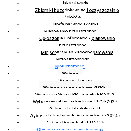
Jakość wody
Zbiorniki bezodpływowe i oczyszczalnie
ścieków
Taryfy na wodę i ścieki
Planowanie przestrzenne
Ogłoszenia i informacje - planowanie
przestrzenne
Miejscowy Plan Zagospodarowania
Przestrzennego
Nieruchomości
Wybory
Okręgi wyborcze
Wybory samorządowe 2024r.
Wybory do Sejmu RP i Senatu RP 2023
Wybory ławników na kadencję 2024-2027
Wybory do Izb Rolniczych
Wybory do Parlamentu Europejskiego 2024 r.
Wybory Prezydenta RP 2025
Obwieszczenia i zawiadomienia