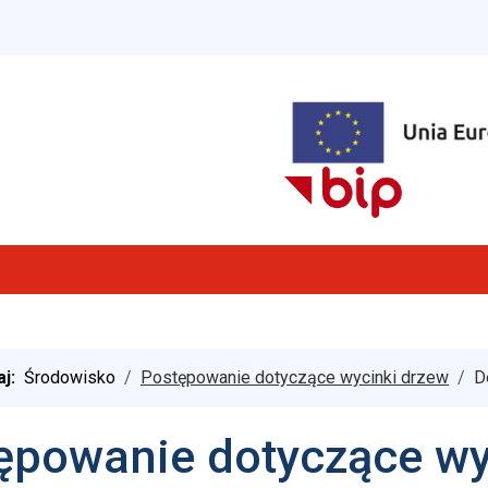
aj:
Środowisko
Postępowanie dotyczące wycinki drzew
D
ępowanie dotyczące wy