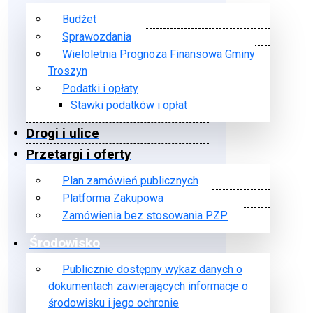
Budżet
Sprawozdania
Wieloletnia Prognoza Finansowa Gminy
Troszyn
Podatki i opłaty
Stawki podatków i opłat
Drogi i ulice
Przetargi i oferty
Plan zamówień publicznych
Platforma Zakupowa
Zamówienia bez stosowania PZP
Środowisko
Publicznie dostępny wykaz danych o
dokumentach zawierających informacje o
środowisku i jego ochronie