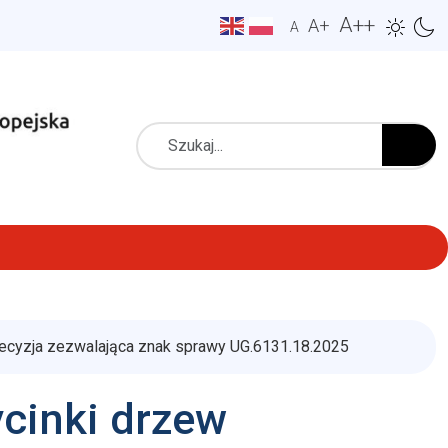
A++
A+
A
Szukaj
ecyzja zezwalająca znak sprawy UG.6131.18.2025
cinki drzew