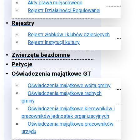
Akty prawa miejscowego
Rejestr Działalności Regulowanej
Rejestry
Rejestr żłobków i klubów dziecięcych
Rejestr instytucji kultury
Zwierzęta bezdomne
Petycje
Oświadczenia majątkowe GT
Oświadczenia majątkowe wójta gminy
Oświadczenia majątkowe radnych
gminy
Oświadczenia majątkowe kierowników i
pracowników jednostek organizacyjnych
Oświadczenia majątkowe pracowników
urzędu