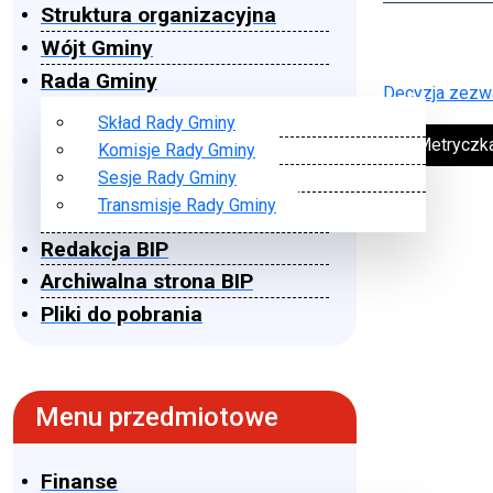
Struktura organizacyjna
Wójt Gminy
Rada Gminy
Decyzja zezw
Skład Rady Gminy
➔ Metryczk
Komisje Rady Gminy
Sesje Rady Gminy
Transmisje Rady Gminy
Redakcja BIP
Archiwalna strona BIP
Pliki do pobrania
Menu przedmiotowe
Finanse