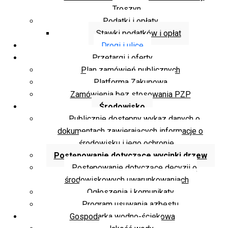
Troszyn
Podatki i opłaty
Stawki podatków i opłat
Drogi i ulice
Przetargi i oferty
Plan zamówień publicznych
Platforma Zakupowa
Zamówienia bez stosowania PZP
Środowisko
Publicznie dostępny wykaz danych o
dokumentach zawierających informacje o
środowisku i jego ochronie
Postępowanie dotyczące wycinki drzew
Postępowanie dotyczące decyzji o
środowiskowych uwarunkowaniach
Ogłoszenia i komunikaty
Program usuwania azbestu
Gospodarka wodno-ściekowa