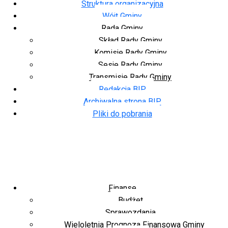
Struktura organizacyjna
Wójt Gminy
Rada Gminy
Skład Rady Gminy
Komisje Rady Gminy
Sesje Rady Gminy
Transmisje Rady Gminy
Redakcja BIP
Archiwalna strona BIP
Pliki do pobrania
Finanse
Budżet
Sprawozdania
Wieloletnia Prognoza Finansowa Gminy