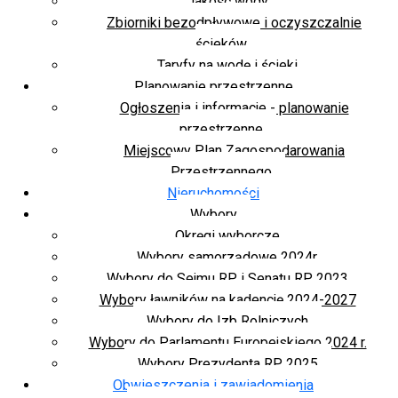
Jakość wody
Zbiorniki bezodpływowe i oczyszczalnie
ścieków
Taryfy na wodę i ścieki
Planowanie przestrzenne
Ogłoszenia i informacje - planowanie
przestrzenne
Miejscowy Plan Zagospodarowania
Przestrzennego
Nieruchomości
Wybory
Okręgi wyborcze
Wybory samorządowe 2024r.
Wybory do Sejmu RP i Senatu RP 2023
Wybory ławników na kadencję 2024-2027
Wybory do Izb Rolniczych
Wybory do Parlamentu Europejskiego 2024 r.
Wybory Prezydenta RP 2025
Obwieszczenia i zawiadomienia