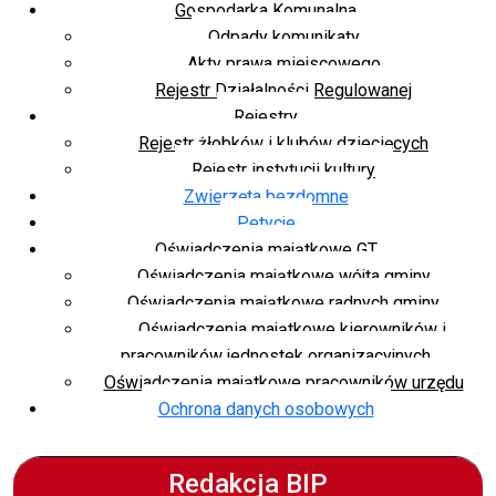
Gospodarka Komunalna
Odpady komunikaty
Akty prawa miejscowego
Rejestr Działalności Regulowanej
Rejestry
Rejestr żłobków i klubów dziecięcych
Rejestr instytucji kultury
Zwierzęta bezdomne
Petycje
Oświadczenia majątkowe GT
Oświadczenia majątkowe wójta gminy
Oświadczenia majątkowe radnych gminy
Oświadczenia majątkowe kierowników i
pracowników jednostek organizacyjnych
Oświadczenia majątkowe pracowników urzędu
Ochrona danych osobowych
Redakcja BIP