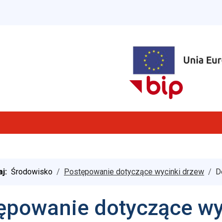
aj:
Środowisko
Postępowanie dotyczące wycinki drzew
D
ępowanie dotyczące wy