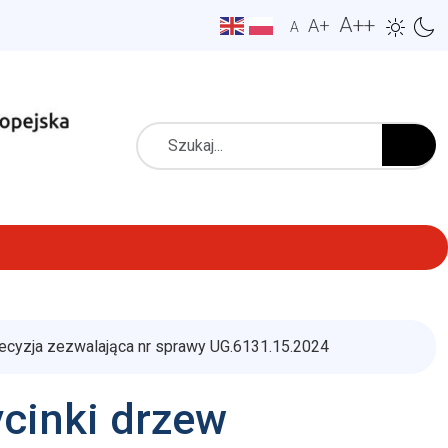
A++
A+
A
Szukaj
ecyzja zezwalająca nr sprawy UG.6131.15.2024
cinki drzew