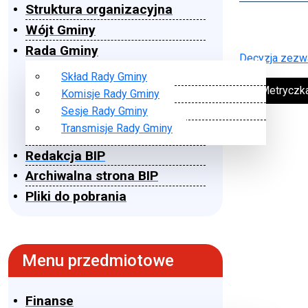
Struktura organizacyjna
Wójt Gminy
Rada Gminy
Decyzja zezwa
Skład Rady Gminy
➔ Metryczk
Komisje Rady Gminy
Sesje Rady Gminy
Transmisje Rady Gminy
Redakcja BIP
Archiwalna strona BIP
Pliki do pobrania
Menu przedmiotowe
Finanse