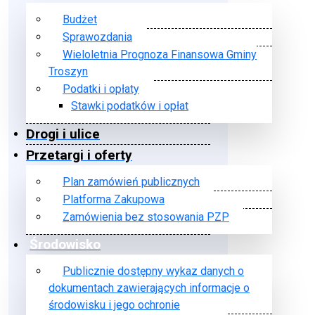
Budżet
Sprawozdania
Wieloletnia Prognoza Finansowa Gminy
Troszyn
Podatki i opłaty
Stawki podatków i opłat
Drogi i ulice
Przetargi i oferty
Plan zamówień publicznych
Platforma Zakupowa
Zamówienia bez stosowania PZP
Środowisko
Publicznie dostępny wykaz danych o
dokumentach zawierających informacje o
środowisku i jego ochronie