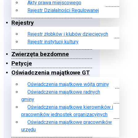
Akty prawa miejscowego
Rejestr Działalności Regulowanej
Rejestry
Rejestr żłobków i klubów dziecięcych
Rejestr instytucji kultury
Zwierzęta bezdomne
Petycje
Oświadczenia majątkowe GT
Oświadczenia majątkowe wójta gminy
Oświadczenia majątkowe radnych
gminy
Oświadczenia majątkowe kierowników i
pracowników jednostek organizacyjnych
Oświadczenia majątkowe pracowników
urzędu