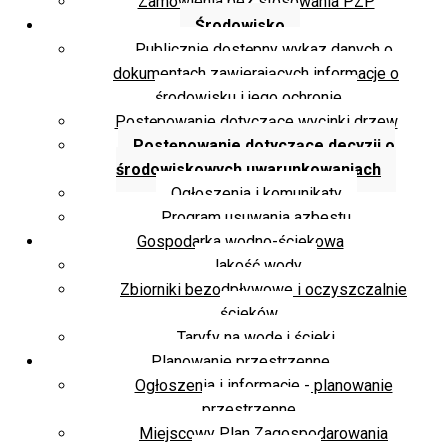
Zamówienia bez stosowania PZP
Środowisko
Publicznie dostępny wykaz danych o
dokumentach zawierających informacje o
środowisku i jego ochronie
Postępowanie dotyczące wycinki drzew
Postępowanie dotyczące decyzji o
środowiskowych uwarunkowaniach
Ogłoszenia i komunikaty
Program usuwania azbestu
Gospodarka wodno-ściekowa
Jakość wody
Zbiorniki bezodpływowe i oczyszczalnie
ścieków
Taryfy na wodę i ścieki
Planowanie przestrzenne
Ogłoszenia i informacje - planowanie
przestrzenne
Miejscowy Plan Zagospodarowania