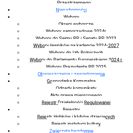
Przestrzennego
Nieruchomości
Wybory
Okręgi wyborcze
Wybory samorządowe 2024r.
Wybory do Sejmu RP i Senatu RP 2023
Wybory ławników na kadencję 2024-2027
Wybory do Izb Rolniczych
Wybory do Parlamentu Europejskiego 2024 r.
Wybory Prezydenta RP 2025
Obwieszczenia i zawiadomienia
Gospodarka Komunalna
Odpady komunikaty
Akty prawa miejscowego
Rejestr Działalności Regulowanej
Rejestry
Rejestr żłobków i klubów dziecięcych
Rejestr instytucji kultury
Zwierzęta bezdomne