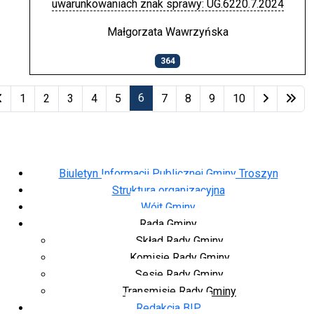
uwarunkowaniach znak sprawy: UG.6220.7.2024
Małgorzata Wawrzyńska
364
Spis artykułów
6
1
2
3
4
5
7
8
9
10
Strona 6 z 18
Biuletyn Informacji Publicznej Gminy Troszyn
Struktura organizacyjna
Wójt Gminy
Rada Gminy
Skład Rady Gminy
Komisje Rady Gminy
Sesje Rady Gminy
Transmisje Rady Gminy
Redakcja BIP