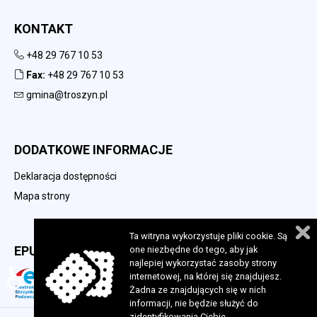
KONTAKT
+48 29 767 10 53
Fax:
+48 29 767 10 53
gmina@troszyn.pl
DODATKOWE INFORMACJE
Deklaracja dostępności
Mapa strony
Ta witryna wykorzystuje pliki cookie. Są
EPUAP
one niezbędne do tego, aby jak
najlepiej wykorzystać zasoby strony
♿
internetowej, na której się znajdujesz.
Żadna ze znajdujących się w nich
informacji, nie będzie służyć do
zidentyfikowania Ciebie.