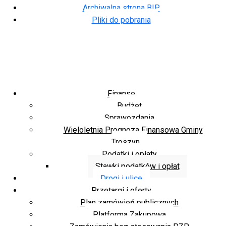
Archiwalna strona BIP
Pliki do pobrania
Finanse
Budżet
Sprawozdania
Wieloletnia Prognoza Finansowa Gminy
Troszyn
Podatki i opłaty
Stawki podatków i opłat
Drogi i ulice
Przetargi i oferty
Plan zamówień publicznych
Platforma Zakupowa