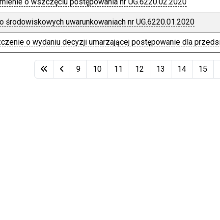
mienie o wszczęciu postępowania nr UG.6220.02.2020
 o środowiskowych uwarunkowaniach nr UG.6220.01.2020
zenie o wydaniu decyzji umarzającej postępowanie dla przeds
kułów
9
10
11
12
13
14
15