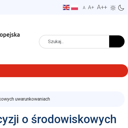
A++
A+
A
Szukaj
skowych uwarunkowaniach
yzji o środowiskowych