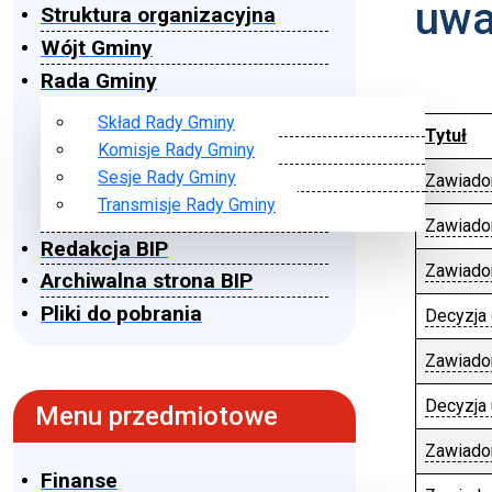
uwa
Struktura organizacyjna
Wójt Gminy
Rada Gminy
Skład Rady Gminy
Tytuł
Komisje Rady Gminy
Sesje Rady Gminy
Zawiado
Transmisje Rady Gminy
Zawiado
Redakcja BIP
Zawiado
Archiwalna strona BIP
Pliki do pobrania
Decyzja
Zawiado
Decyzja
Menu przedmiotowe
Zawiado
Finanse