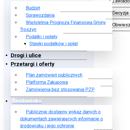
Zawiado
Budżet
Decyzja
Sprawozdania
Wieloletnia Prognoza Finansowa Gminy
Obwieszc
Troszyn
Spis arty
Podatki i opłaty
Stawki podatków i opłat
Drogi i ulice
Przetargi i oferty
Plan zamówień publicznych
Platforma Zakupowa
Zamówienia bez stosowania PZP
Środowisko
Publicznie dostępny wykaz danych o
dokumentach zawierających informacje o
środowisku i jego ochronie