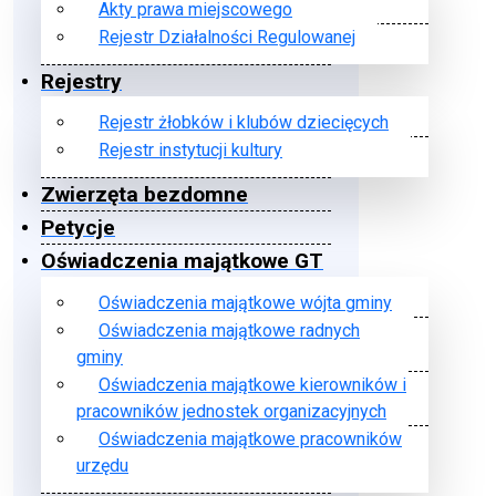
Akty prawa miejscowego
Rejestr Działalności Regulowanej
Rejestry
Rejestr żłobków i klubów dziecięcych
Rejestr instytucji kultury
Zwierzęta bezdomne
Petycje
Oświadczenia majątkowe GT
Oświadczenia majątkowe wójta gminy
Oświadczenia majątkowe radnych
gminy
Oświadczenia majątkowe kierowników i
pracowników jednostek organizacyjnych
Oświadczenia majątkowe pracowników
urzędu