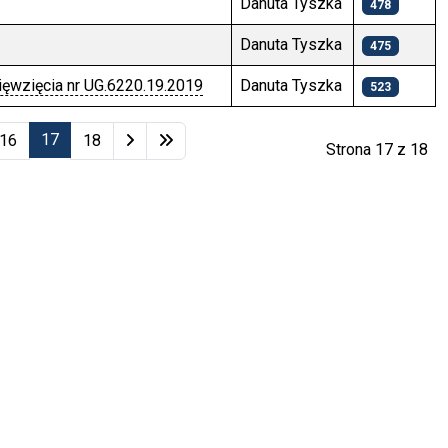
Danuta Tyszka
478
Danuta Tyszka
475
ięwzięcia nr UG.6220.19.2019
Danuta Tyszka
523
17
16
18
Strona 17 z 18