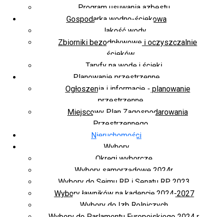
Program usuwania azbestu
Gospodarka wodno-ściekowa
Jakość wody
Zbiorniki bezodpływowe i oczyszczalnie
ścieków
Taryfy na wodę i ścieki
Planowanie przestrzenne
Ogłoszenia i informacje - planowanie
przestrzenne
Miejscowy Plan Zagospodarowania
Przestrzennego
Nieruchomości
Wybory
Okręgi wyborcze
Wybory samorządowe 2024r.
Wybory do Sejmu RP i Senatu RP 2023
Wybory ławników na kadencję 2024-2027
Wybory do Izb Rolniczych
Wybory do Parlamentu Europejskiego 2024 r.