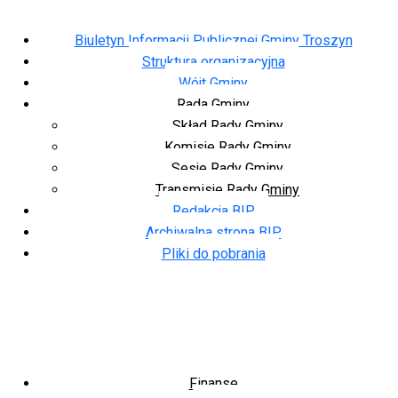
Biuletyn Informacji Publicznej Gminy Troszyn
Struktura organizacyjna
Wójt Gminy
Rada Gminy
Skład Rady Gminy
Komisje Rady Gminy
Sesje Rady Gminy
Transmisje Rady Gminy
Redakcja BIP
Archiwalna strona BIP
Pliki do pobrania
Finanse