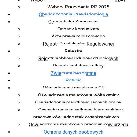
Wybory Prezydenta RP 2025
Obwieszczenia i zawiadomienia
Gospodarka Komunalna
Odpady komunikaty
Akty prawa miejscowego
Rejestr Działalności Regulowanej
Rejestry
Rejestr żłobków i klubów dziecięcych
Rejestr instytucji kultury
Zwierzęta bezdomne
Petycje
Oświadczenia majątkowe GT
Oświadczenia majątkowe wójta gminy
Oświadczenia majątkowe radnych gminy
Oświadczenia majątkowe kierowników i
pracowników jednostek organizacyjnych
Oświadczenia majątkowe pracowników urzędu
Ochrona danych osobowych