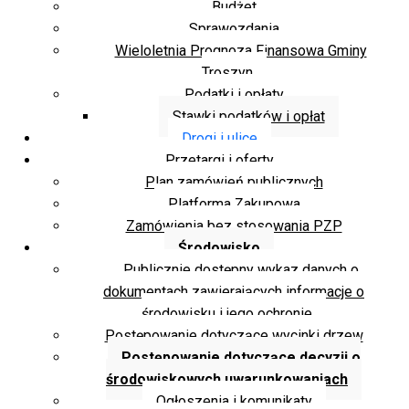
Budżet
Sprawozdania
Wieloletnia Prognoza Finansowa Gminy
Troszyn
Podatki i opłaty
Stawki podatków i opłat
Drogi i ulice
Przetargi i oferty
Plan zamówień publicznych
Platforma Zakupowa
Zamówienia bez stosowania PZP
Środowisko
Publicznie dostępny wykaz danych o
dokumentach zawierających informacje o
środowisku i jego ochronie
Postępowanie dotyczące wycinki drzew
Postępowanie dotyczące decyzji o
środowiskowych uwarunkowaniach
Ogłoszenia i komunikaty