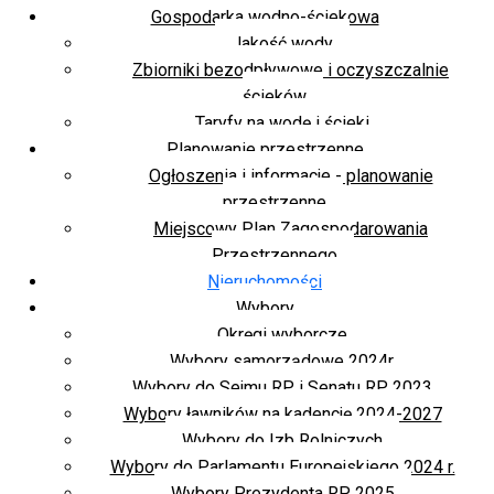
Gospodarka wodno-ściekowa
Jakość wody
Zbiorniki bezodpływowe i oczyszczalnie
ścieków
Taryfy na wodę i ścieki
Planowanie przestrzenne
Ogłoszenia i informacje - planowanie
przestrzenne
Miejscowy Plan Zagospodarowania
Przestrzennego
Nieruchomości
Wybory
Okręgi wyborcze
Wybory samorządowe 2024r.
Wybory do Sejmu RP i Senatu RP 2023
Wybory ławników na kadencję 2024-2027
Wybory do Izb Rolniczych
Wybory do Parlamentu Europejskiego 2024 r.
Wybory Prezydenta RP 2025