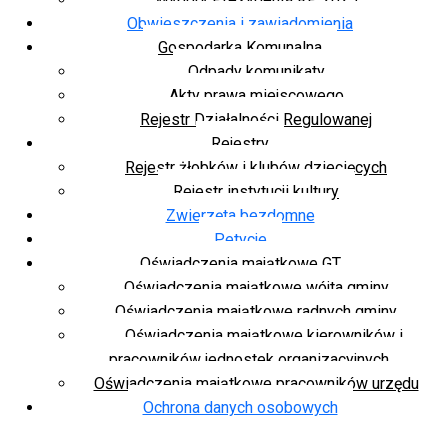
Obwieszczenia i zawiadomienia
Gospodarka Komunalna
Odpady komunikaty
Akty prawa miejscowego
Rejestr Działalności Regulowanej
Rejestry
Rejestr żłobków i klubów dziecięcych
Rejestr instytucji kultury
Zwierzęta bezdomne
Petycje
Oświadczenia majątkowe GT
Oświadczenia majątkowe wójta gminy
Oświadczenia majątkowe radnych gminy
Oświadczenia majątkowe kierowników i
pracowników jednostek organizacyjnych
Oświadczenia majątkowe pracowników urzędu
Ochrona danych osobowych