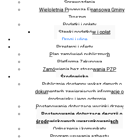
Sprawozdania
Wieloletnia Prognoza Finansowa Gminy
Troszyn
Podatki i opłaty
Stawki podatków i opłat
Drogi i ulice
Przetargi i oferty
Plan zamówień publicznych
Platforma Zakupowa
Zamówienia bez stosowania PZP
Środowisko
Publicznie dostępny wykaz danych o
dokumentach zawierających informacje o
środowisku i jego ochronie
Postępowanie dotyczące wycinki drzew
Postępowanie dotyczące decyzji o
środowiskowych uwarunkowaniach
Ogłoszenia i komunikaty
Program usuwania azbestu