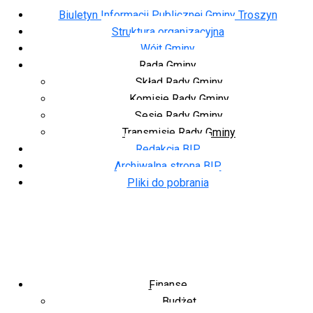
Biuletyn Informacji Publicznej Gminy Troszyn
Struktura organizacyjna
Wójt Gminy
Rada Gminy
Skład Rady Gminy
Komisje Rady Gminy
Sesje Rady Gminy
Transmisje Rady Gminy
Redakcja BIP
Archiwalna strona BIP
Pliki do pobrania
Finanse
Budżet