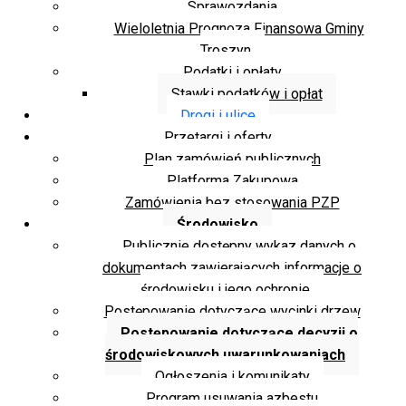
Sprawozdania
Wieloletnia Prognoza Finansowa Gminy
Troszyn
Podatki i opłaty
Stawki podatków i opłat
Drogi i ulice
Przetargi i oferty
Plan zamówień publicznych
Platforma Zakupowa
Zamówienia bez stosowania PZP
Środowisko
Publicznie dostępny wykaz danych o
dokumentach zawierających informacje o
środowisku i jego ochronie
Postępowanie dotyczące wycinki drzew
Postępowanie dotyczące decyzji o
środowiskowych uwarunkowaniach
Ogłoszenia i komunikaty
Program usuwania azbestu