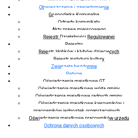
Obwieszczenia i zawiadomienia
Gospodarka Komunalna
Odpady komunikaty
Akty prawa miejscowego
Rejestr Działalności Regulowanej
Rejestry
Rejestr żłobków i klubów dziecięcych
Rejestr instytucji kultury
Zwierzęta bezdomne
Petycje
Oświadczenia majątkowe GT
Oświadczenia majątkowe wójta gminy
Oświadczenia majątkowe radnych gminy
Oświadczenia majątkowe kierowników i
pracowników jednostek organizacyjnych
Oświadczenia majątkowe pracowników urzędu
Ochrona danych osobowych