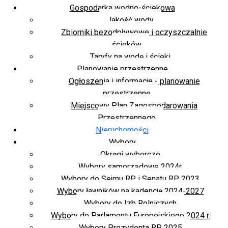
Gospodarka wodno-ściekowa
Jakość wody
Zbiorniki bezodpływowe i oczyszczalnie
ścieków
Taryfy na wodę i ścieki
Planowanie przestrzenne
Ogłoszenia i informacje - planowanie
przestrzenne
Miejscowy Plan Zagospodarowania
Przestrzennego
Nieruchomości
Wybory
Okręgi wyborcze
Wybory samorządowe 2024r.
Wybory do Sejmu RP i Senatu RP 2023
Wybory ławników na kadencję 2024-2027
Wybory do Izb Rolniczych
Wybory do Parlamentu Europejskiego 2024 r.
Wybory Prezydenta RP 2025