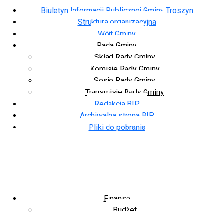
Biuletyn Informacji Publicznej Gminy Troszyn
Struktura organizacyjna
Wójt Gminy
Rada Gminy
Skład Rady Gminy
Komisje Rady Gminy
Sesje Rady Gminy
Transmisje Rady Gminy
Redakcja BIP
Archiwalna strona BIP
Pliki do pobrania
Finanse
Budżet