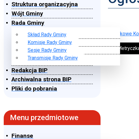
Struktura organizacyjna
Wójt Gminy
Rada Gminy
Wojskowe Koł
Skład Rady Gminy
Komisje Rady Gminy
➔ Metryczk
Sesje Rady Gminy
Transmisje Rady Gminy
Redakcja BIP
Archiwalna strona BIP
Pliki do pobrania
Menu przedmiotowe
Finanse