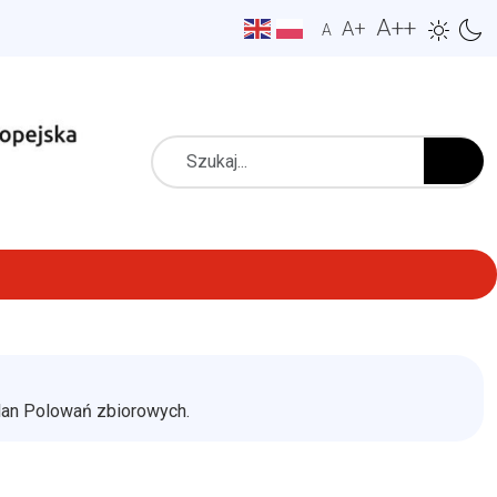
A++
A+
A
Szukaj
an Polowań zbiorowych.