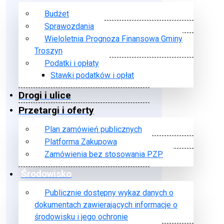
Budżet
Sprawozdania
Wieloletnia Prognoza Finansowa Gminy
Troszyn
Podatki i opłaty
Stawki podatków i opłat
Drogi i ulice
Przetargi i oferty
Plan zamówień publicznych
Platforma Zakupowa
Zamówienia bez stosowania PZP
Środowisko
Publicznie dostępny wykaz danych o
dokumentach zawierających informacje o
środowisku i jego ochronie