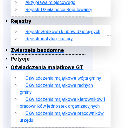
Akty prawa miejscowego
Rejestr Działalności Regulowanej
Rejestry
Rejestr żłobków i klubów dziecięcych
Rejestr instytucji kultury
Zwierzęta bezdomne
Petycje
Oświadczenia majątkowe GT
Oświadczenia majątkowe wójta gminy
Oświadczenia majątkowe radnych
gminy
Oświadczenia majątkowe kierowników i
pracowników jednostek organizacyjnych
Oświadczenia majątkowe pracowników
urzędu