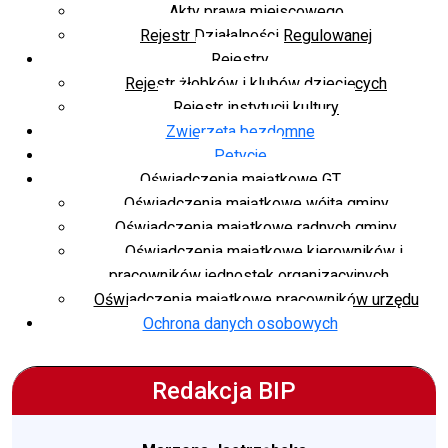
Akty prawa miejscowego
Rejestr Działalności Regulowanej
Rejestry
Rejestr żłobków i klubów dziecięcych
Rejestr instytucji kultury
Zwierzęta bezdomne
Petycje
Oświadczenia majątkowe GT
Oświadczenia majątkowe wójta gminy
Oświadczenia majątkowe radnych gminy
Oświadczenia majątkowe kierowników i
pracowników jednostek organizacyjnych
Oświadczenia majątkowe pracowników urzędu
Ochrona danych osobowych
Redakcja BIP