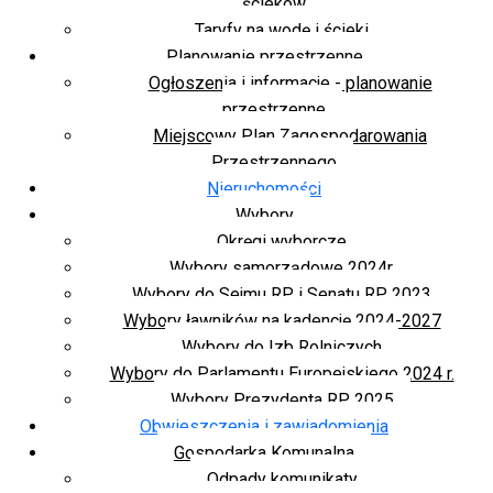
ścieków
Taryfy na wodę i ścieki
Planowanie przestrzenne
Ogłoszenia i informacje - planowanie
przestrzenne
Miejscowy Plan Zagospodarowania
Przestrzennego
Nieruchomości
Wybory
Okręgi wyborcze
Wybory samorządowe 2024r.
Wybory do Sejmu RP i Senatu RP 2023
Wybory ławników na kadencję 2024-2027
Wybory do Izb Rolniczych
Wybory do Parlamentu Europejskiego 2024 r.
Wybory Prezydenta RP 2025
Obwieszczenia i zawiadomienia
Gospodarka Komunalna
Odpady komunikaty