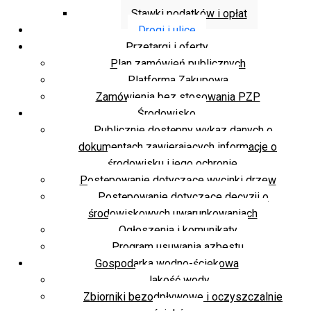
Stawki podatków i opłat
Drogi i ulice
Przetargi i oferty
Plan zamówień publicznych
Platforma Zakupowa
Zamówienia bez stosowania PZP
Środowisko
Publicznie dostępny wykaz danych o
dokumentach zawierających informacje o
środowisku i jego ochronie
Postępowanie dotyczące wycinki drzew
Postępowanie dotyczące decyzji o
środowiskowych uwarunkowaniach
Ogłoszenia i komunikaty
Program usuwania azbestu
Gospodarka wodno-ściekowa
Jakość wody
Zbiorniki bezodpływowe i oczyszczalnie