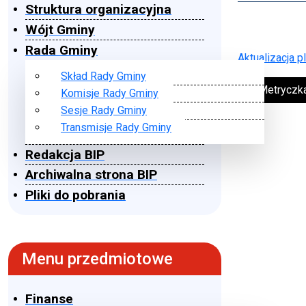
Struktura organizacyjna
Wójt Gminy
Rada Gminy
Aktualizacja 
Skład Rady Gminy
➔ Metryczk
Komisje Rady Gminy
Sesje Rady Gminy
Transmisje Rady Gminy
Redakcja BIP
Archiwalna strona BIP
Pliki do pobrania
Menu przedmiotowe
Finanse