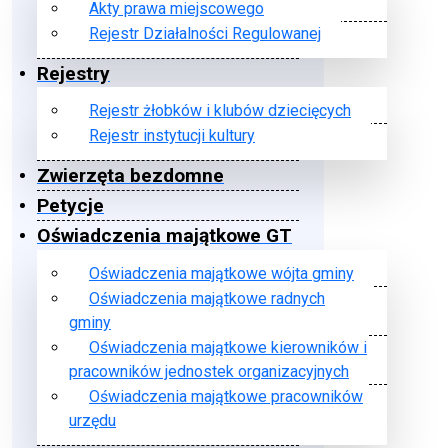
Akty prawa miejscowego
Rejestr Działalności Regulowanej
Rejestry
Rejestr żłobków i klubów dziecięcych
Rejestr instytucji kultury
Zwierzęta bezdomne
Petycje
Oświadczenia majątkowe GT
Oświadczenia majątkowe wójta gminy
Oświadczenia majątkowe radnych
gminy
Oświadczenia majątkowe kierowników i
pracowników jednostek organizacyjnych
Oświadczenia majątkowe pracowników
urzędu