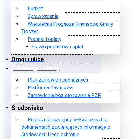
Budżet
Sprawozdania
Wieloletnia Prognoza Finansowa Gminy
Troszyn
Podatki i opłaty
Stawki podatków i opłat
Drogi i ulice
Przetargi i oferty
Plan zamówień publicznych
Platforma Zakupowa
Zamówienia bez stosowania PZP
Środowisko
Publicznie dostępny wykaz danych o
dokumentach zawierających informacje o
środowisku i jego ochronie