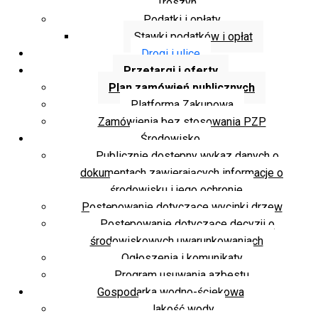
Troszyn
Podatki i opłaty
Stawki podatków i opłat
Drogi i ulice
Przetargi i oferty
Plan zamówień publicznych
Platforma Zakupowa
Zamówienia bez stosowania PZP
Środowisko
Publicznie dostępny wykaz danych o
dokumentach zawierających informacje o
środowisku i jego ochronie
Postępowanie dotyczące wycinki drzew
Postępowanie dotyczące decyzji o
środowiskowych uwarunkowaniach
Ogłoszenia i komunikaty
Program usuwania azbestu
Gospodarka wodno-ściekowa
Jakość wody