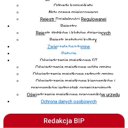
Odpady komunikaty
Akty prawa miejscowego
Rejestr Działalności Regulowanej
Rejestry
Rejestr żłobków i klubów dziecięcych
Rejestr instytucji kultury
Zwierzęta bezdomne
Petycje
Oświadczenia majątkowe GT
Oświadczenia majątkowe wójta gminy
Oświadczenia majątkowe radnych gminy
Oświadczenia majątkowe kierowników i
pracowników jednostek organizacyjnych
Oświadczenia majątkowe pracowników urzędu
Ochrona danych osobowych
Redakcja BIP