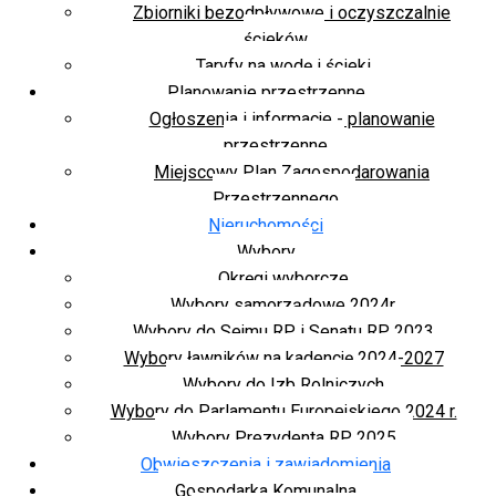
Zbiorniki bezodpływowe i oczyszczalnie
ścieków
Taryfy na wodę i ścieki
Planowanie przestrzenne
Ogłoszenia i informacje - planowanie
przestrzenne
Miejscowy Plan Zagospodarowania
Przestrzennego
Nieruchomości
Wybory
Okręgi wyborcze
Wybory samorządowe 2024r.
Wybory do Sejmu RP i Senatu RP 2023
Wybory ławników na kadencję 2024-2027
Wybory do Izb Rolniczych
Wybory do Parlamentu Europejskiego 2024 r.
Wybory Prezydenta RP 2025
Obwieszczenia i zawiadomienia
Gospodarka Komunalna