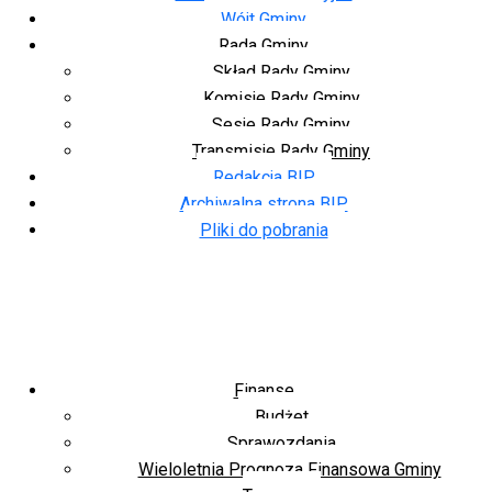
Wójt Gminy
Rada Gminy
Skład Rady Gminy
Komisje Rady Gminy
Sesje Rady Gminy
Transmisje Rady Gminy
Redakcja BIP
Archiwalna strona BIP
Pliki do pobrania
Finanse
Budżet
Sprawozdania
Wieloletnia Prognoza Finansowa Gminy