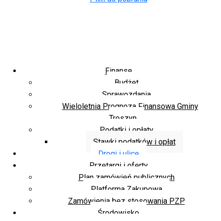
Finanse
Budżet
Sprawozdania
Wieloletnia Prognoza Finansowa Gminy
Troszyn
Podatki i opłaty
Stawki podatków i opłat
Drogi i ulice
Przetargi i oferty
Plan zamówień publicznych
Platforma Zakupowa
Zamówienia bez stosowania PZP
Środowisko