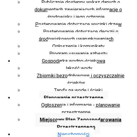
Publicznie dostępny wykaz danych o
dokumentach zawierających informacje o
środowisku i jego ochronie
Postępowanie dotyczące wycinki drzew
Postępowanie dotyczące decyzji o
środowiskowych uwarunkowaniach
Ogłoszenia i komunikaty
Program usuwania azbestu
Gospodarka wodno-ściekowa
Jakość wody
Zbiorniki bezodpływowe i oczyszczalnie
ścieków
Taryfy na wodę i ścieki
Planowanie przestrzenne
Ogłoszenia i informacje - planowanie
przestrzenne
Miejscowy Plan Zagospodarowania
Przestrzennego
Nieruchomości