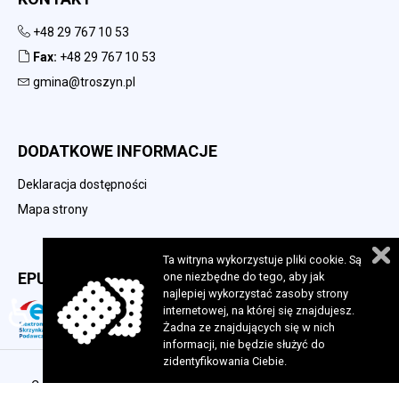
+48 29 767 10 53
Fax:
+48 29 767 10 53
gmina@troszyn.pl
DODATKOWE INFORMACJE
Deklaracja dostępności
Mapa strony
Ta witryna wykorzystuje pliki cookie. Są
EPUAP
one niezbędne do tego, aby jak
najlepiej wykorzystać zasoby strony
♿
internetowej, na której się znajdujesz.
Żadna ze znajdujących się w nich
informacji, nie będzie służyć do
zidentyfikowania Ciebie.
Copyright 2023 © Urząd Gminy w Troszynie. Wszelkie prawa