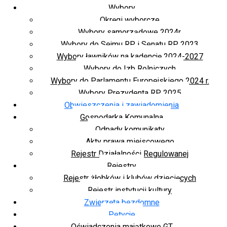
Wybory
Okręgi wyborcze
Wybory samorządowe 2024r.
Wybory do Sejmu RP i Senatu RP 2023
Wybory ławników na kadencję 2024-2027
Wybory do Izb Rolniczych
Wybory do Parlamentu Europejskiego 2024 r.
Wybory Prezydenta RP 2025
Obwieszczenia i zawiadomienia
Gospodarka Komunalna
Odpady komunikaty
Akty prawa miejscowego
Rejestr Działalności Regulowanej
Rejestry
Rejestr żłobków i klubów dziecięcych
Rejestr instytucji kultury
Zwierzęta bezdomne
Petycje
Oświadczenia majątkowe GT