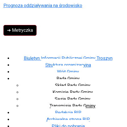
Prognoza oddziaływania na środowisko
➔ Metryczka
Biuletyn Informacji Publicznej Gminy Troszyn
Struktura organizacyjna
Wójt Gminy
Rada Gminy
Skład Rady Gminy
Komisje Rady Gminy
Sesje Rady Gminy
Transmisje Rady Gminy
Redakcja BIP
Archiwalna strona BIP
Pliki do pobrania