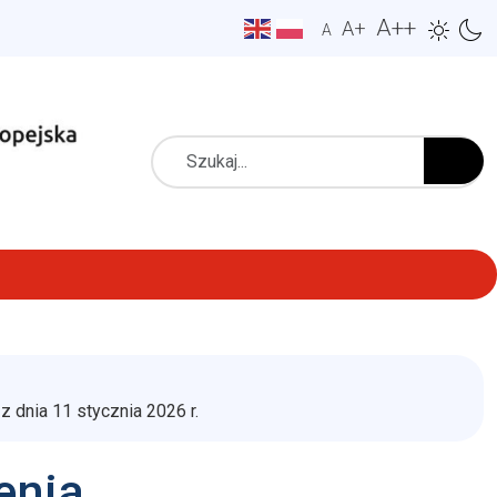
A++
A+
A
Szukaj
dnia 11 stycznia 2026 r.
enia