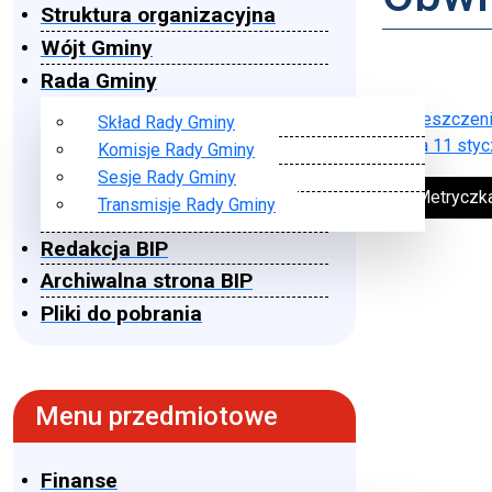
Struktura organizacyjna
Wójt Gminy
Rada Gminy
Obwieszczeni
Skład Rady Gminy
z dnia 11 styc
Komisje Rady Gminy
Sesje Rady Gminy
➔ Metryczk
Transmisje Rady Gminy
Redakcja BIP
Archiwalna strona BIP
Pliki do pobrania
Menu przedmiotowe
Finanse