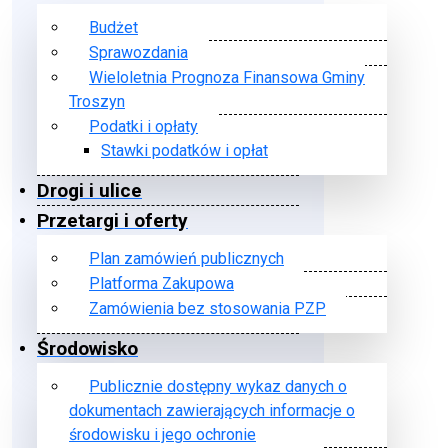
Budżet
Sprawozdania
Wieloletnia Prognoza Finansowa Gminy
Troszyn
Podatki i opłaty
Stawki podatków i opłat
Drogi i ulice
Przetargi i oferty
Plan zamówień publicznych
Platforma Zakupowa
Zamówienia bez stosowania PZP
Środowisko
Publicznie dostępny wykaz danych o
dokumentach zawierających informacje o
środowisku i jego ochronie