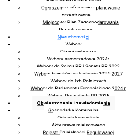
Planowanie przestrzenne
Ogłoszenia i informacje - planowanie
przestrzenne
Miejscowy Plan Zagospodarowania
Przestrzennego
Nieruchomości
Wybory
Okręgi wyborcze
Wybory samorządowe 2024r.
Wybory do Sejmu RP i Senatu RP 2023
Wybory ławników na kadencję 2024-2027
Wybory do Izb Rolniczych
Wybory do Parlamentu Europejskiego 2024 r.
Wybory Prezydenta RP 2025
Obwieszczenia i zawiadomienia
Gospodarka Komunalna
Odpady komunikaty
Akty prawa miejscowego
Rejestr Działalności Regulowanej