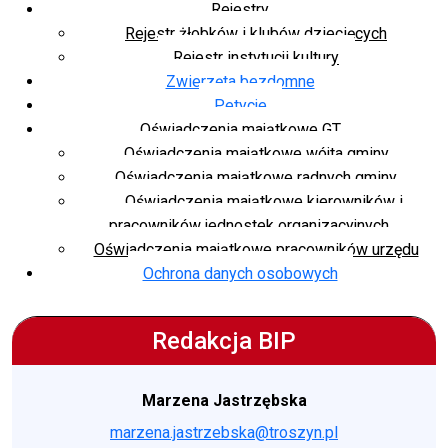
Rejestry
Rejestr żłobków i klubów dziecięcych
Rejestr instytucji kultury
Zwierzęta bezdomne
Petycje
Oświadczenia majątkowe GT
Oświadczenia majątkowe wójta gminy
Oświadczenia majątkowe radnych gminy
Oświadczenia majątkowe kierowników i
pracowników jednostek organizacyjnych
Oświadczenia majątkowe pracowników urzędu
Ochrona danych osobowych
Redakcja BIP
Marzena Jastrzębska
marzena.jastrzebska@troszyn.pl