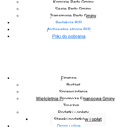
Komisje Rady Gminy
Sesje Rady Gminy
Transmisje Rady Gminy
Redakcja BIP
Archiwalna strona BIP
Pliki do pobrania
Finanse
Budżet
Sprawozdania
Wieloletnia Prognoza Finansowa Gminy
Troszyn
Podatki i opłaty
Stawki podatków i opłat
Drogi i ulice