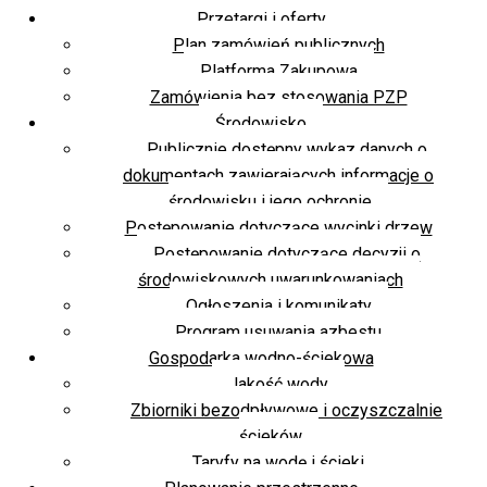
Przetargi i oferty
Plan zamówień publicznych
Platforma Zakupowa
Zamówienia bez stosowania PZP
Środowisko
Publicznie dostępny wykaz danych o
dokumentach zawierających informacje o
środowisku i jego ochronie
Postępowanie dotyczące wycinki drzew
Postępowanie dotyczące decyzji o
środowiskowych uwarunkowaniach
Ogłoszenia i komunikaty
Program usuwania azbestu
Gospodarka wodno-ściekowa
Jakość wody
Zbiorniki bezodpływowe i oczyszczalnie
ścieków
Taryfy na wodę i ścieki