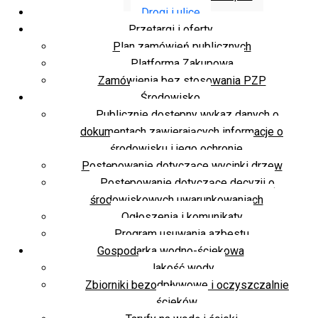
Drogi i ulice
Przetargi i oferty
Plan zamówień publicznych
Platforma Zakupowa
Zamówienia bez stosowania PZP
Środowisko
Publicznie dostępny wykaz danych o
dokumentach zawierających informacje o
środowisku i jego ochronie
Postępowanie dotyczące wycinki drzew
Postępowanie dotyczące decyzji o
środowiskowych uwarunkowaniach
Ogłoszenia i komunikaty
Program usuwania azbestu
Gospodarka wodno-ściekowa
Jakość wody
Zbiorniki bezodpływowe i oczyszczalnie
ścieków