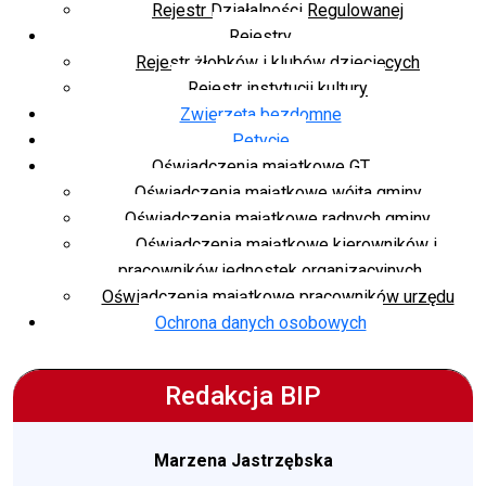
Rejestr Działalności Regulowanej
Rejestry
Rejestr żłobków i klubów dziecięcych
Rejestr instytucji kultury
Zwierzęta bezdomne
Petycje
Oświadczenia majątkowe GT
Oświadczenia majątkowe wójta gminy
Oświadczenia majątkowe radnych gminy
Oświadczenia majątkowe kierowników i
pracowników jednostek organizacyjnych
Oświadczenia majątkowe pracowników urzędu
Ochrona danych osobowych
Redakcja BIP
Marzena Jastrzębska