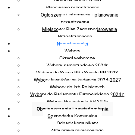
Taryfy na wodę i ścieki
Planowanie przestrzenne
Ogłoszenia i informacje - planowanie
przestrzenne
Miejscowy Plan Zagospodarowania
Przestrzennego
Nieruchomości
Wybory
Okręgi wyborcze
Wybory samorządowe 2024r.
Wybory do Sejmu RP i Senatu RP 2023
Wybory ławników na kadencję 2024-2027
Wybory do Izb Rolniczych
Wybory do Parlamentu Europejskiego 2024 r.
Wybory Prezydenta RP 2025
Obwieszczenia i zawiadomienia
Gospodarka Komunalna
Odpady komunikaty
Akty prawa miejscowego