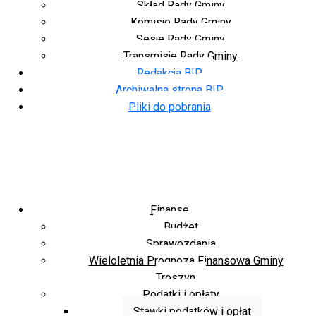
Skład Rady Gminy
Komisje Rady Gminy
Sesje Rady Gminy
Transmisje Rady Gminy
Redakcja BIP
Archiwalna strona BIP
Pliki do pobrania
Finanse
Budżet
Sprawozdania
Wieloletnia Prognoza Finansowa Gminy
Troszyn
Podatki i opłaty
Stawki podatków i opłat