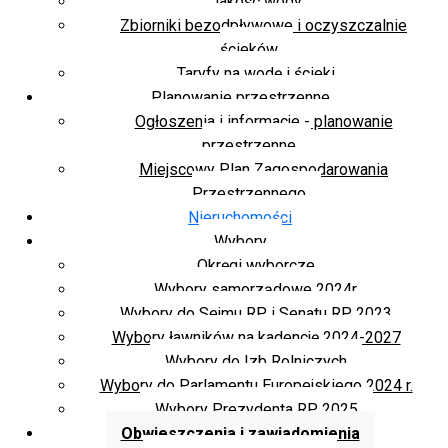
Jakość wody
Zbiorniki bezodpływowe i oczyszczalnie
ścieków
Taryfy na wodę i ścieki
Planowanie przestrzenne
Ogłoszenia i informacje - planowanie
przestrzenne
Miejscowy Plan Zagospodarowania
Przestrzennego
Nieruchomości
Wybory
Okręgi wyborcze
Wybory samorządowe 2024r.
Wybory do Sejmu RP i Senatu RP 2023
Wybory ławników na kadencję 2024-2027
Wybory do Izb Rolniczych
Wybory do Parlamentu Europejskiego 2024 r.
Wybory Prezydenta RP 2025
Obwieszczenia i zawiadomienia