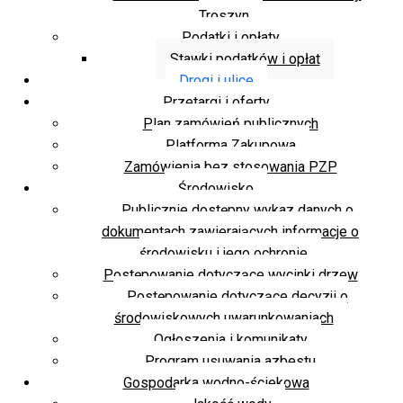
Troszyn
Podatki i opłaty
Stawki podatków i opłat
Drogi i ulice
Przetargi i oferty
Plan zamówień publicznych
Platforma Zakupowa
Zamówienia bez stosowania PZP
Środowisko
Publicznie dostępny wykaz danych o
dokumentach zawierających informacje o
środowisku i jego ochronie
Postępowanie dotyczące wycinki drzew
Postępowanie dotyczące decyzji o
środowiskowych uwarunkowaniach
Ogłoszenia i komunikaty
Program usuwania azbestu
Gospodarka wodno-ściekowa