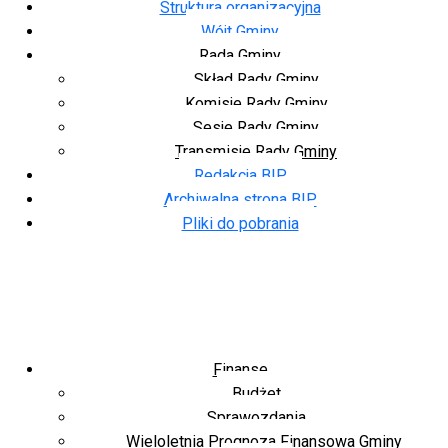
Struktura organizacyjna
Wójt Gminy
Rada Gminy
Skład Rady Gminy
Komisje Rady Gminy
Sesje Rady Gminy
Transmisje Rady Gminy
Redakcja BIP
Archiwalna strona BIP
Pliki do pobrania
Finanse
Budżet
Sprawozdania
Wieloletnia Prognoza Finansowa Gminy