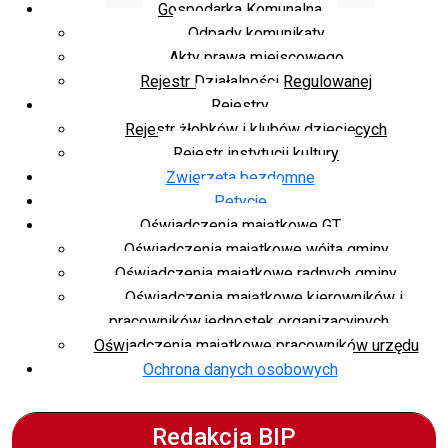
Gospodarka Komunalna
Odpady komunikaty
Akty prawa miejscowego
Rejestr Działalności Regulowanej
Rejestry
Rejestr żłobków i klubów dziecięcych
Rejestr instytucji kultury
Zwierzęta bezdomne
Petycje
Oświadczenia majątkowe GT
Oświadczenia majątkowe wójta gminy
Oświadczenia majątkowe radnych gminy
Oświadczenia majątkowe kierowników i
pracowników jednostek organizacyjnych
Oświadczenia majątkowe pracowników urzędu
Ochrona danych osobowych
Redakcja BIP