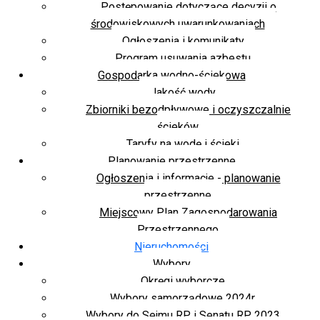
Postępowanie dotyczące decyzji o
środowiskowych uwarunkowaniach
Ogłoszenia i komunikaty
Program usuwania azbestu
Gospodarka wodno-ściekowa
Jakość wody
Zbiorniki bezodpływowe i oczyszczalnie
ścieków
Taryfy na wodę i ścieki
Planowanie przestrzenne
Ogłoszenia i informacje - planowanie
przestrzenne
Miejscowy Plan Zagospodarowania
Przestrzennego
Nieruchomości
Wybory
Okręgi wyborcze
Wybory samorządowe 2024r.
Wybory do Sejmu RP i Senatu RP 2023