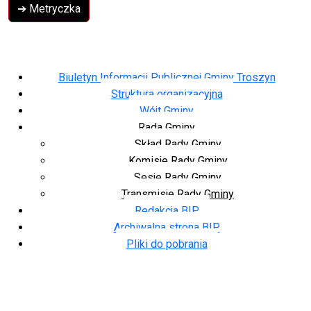
➔ Metryczka
Biuletyn Informacji Publicznej Gminy Troszyn
Struktura organizacyjna
Wójt Gminy
Rada Gminy
Skład Rady Gminy
Komisje Rady Gminy
Sesje Rady Gminy
Transmisje Rady Gminy
Redakcja BIP
Archiwalna strona BIP
Pliki do pobrania