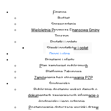
Finanse
Budżet
Sprawozdania
Wieloletnia Prognoza Finansowa Gminy
Troszyn
Podatki i opłaty
Stawki podatków i opłat
Drogi i ulice
Przetargi i oferty
Plan zamówień publicznych
Platforma Zakupowa
Zamówienia bez stosowania PZP
Środowisko
Publicznie dostępny wykaz danych o
dokumentach zawierających informacje o
środowisku i jego ochronie
Postępowanie dotyczące wycinki drzew