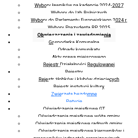
Wybory ławników na kadencję 2024-2027
Wybory do Izb Rolniczych
Wybory do Parlamentu Europejskiego 2024 r.
Wybory Prezydenta RP 2025
Obwieszczenia i zawiadomienia
Gospodarka Komunalna
Odpady komunikaty
Akty prawa miejscowego
Rejestr Działalności Regulowanej
Rejestry
Rejestr żłobków i klubów dziecięcych
Rejestr instytucji kultury
Zwierzęta bezdomne
Petycje
Oświadczenia majątkowe GT
Oświadczenia majątkowe wójta gminy
Oświadczenia majątkowe radnych gminy
Oświadczenia majątkowe kierowników i