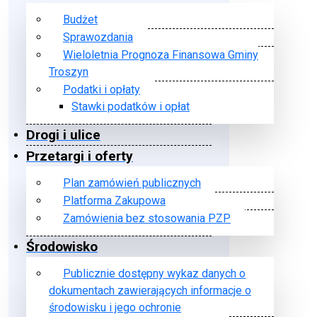
Budżet
Sprawozdania
Wieloletnia Prognoza Finansowa Gminy
Troszyn
Podatki i opłaty
Stawki podatków i opłat
Drogi i ulice
Przetargi i oferty
Plan zamówień publicznych
Platforma Zakupowa
Zamówienia bez stosowania PZP
Środowisko
Publicznie dostępny wykaz danych o
dokumentach zawierających informacje o
środowisku i jego ochronie