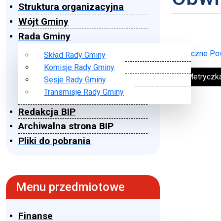
Struktura organizacyjna
Wójt Gminy
Rada Gminy
Wytyczne Pow
Skład Rady Gminy
Komisje Rady Gminy
➔ Metryczk
Sesje Rady Gminy
Transmisje Rady Gminy
Redakcja BIP
Archiwalna strona BIP
Pliki do pobrania
Menu przedmiotowe
Finanse