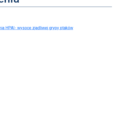
ia HPAI- wysoce zjadliwej grypy ptaków