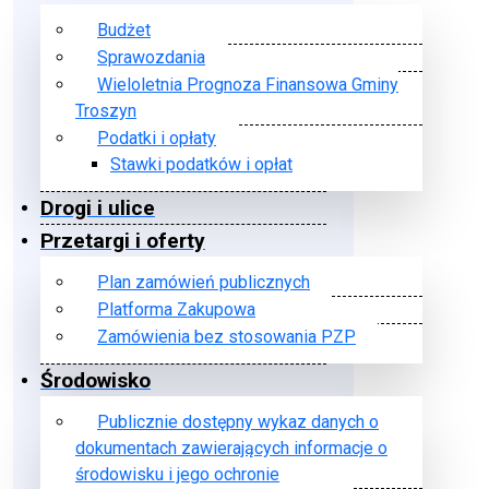
Budżet
Sprawozdania
Wieloletnia Prognoza Finansowa Gminy
Troszyn
Podatki i opłaty
Stawki podatków i opłat
Drogi i ulice
Przetargi i oferty
Plan zamówień publicznych
Platforma Zakupowa
Zamówienia bez stosowania PZP
Środowisko
Publicznie dostępny wykaz danych o
dokumentach zawierających informacje o
środowisku i jego ochronie