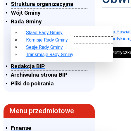
Struktura organizacyjna
Wójt Gminy
Rada Gminy
Pismo Powiat
Skład Rady Gminy
antybiotykiem
Komisje Rady Gminy
Sesje Rady Gminy
➔ Metryczk
Transmisje Rady Gminy
Redakcja BIP
Archiwalna strona BIP
Pliki do pobrania
Menu przedmiotowe
Finanse