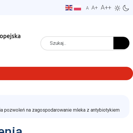
A++
A+
A
Szukaj
ia pozwoleń na zagospodarowanie mleka z antybiotykiem
enia