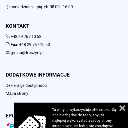
poniedziałek - piątek: 08:00 - 16:00
KONTAKT
+48 29 767 10 53
Fax:
+48 29 767 10 53
gmina@troszyn.pl
DODATKOWE INFORMACJE
Deklaracja dostępności
Mapa strony
Ta witryna wykorzystuje pliki cookie. Są
EPUAP
one niezbędne do tego, aby jak
najlepiej wykorzystać zasoby strony
♿
internetowej, na której się znajdujesz.