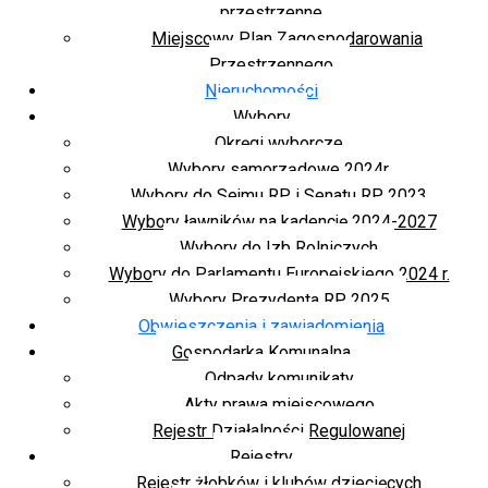
przestrzenne
Miejscowy Plan Zagospodarowania
Przestrzennego
Nieruchomości
Wybory
Okręgi wyborcze
Wybory samorządowe 2024r.
Wybory do Sejmu RP i Senatu RP 2023
Wybory ławników na kadencję 2024-2027
Wybory do Izb Rolniczych
Wybory do Parlamentu Europejskiego 2024 r.
Wybory Prezydenta RP 2025
Obwieszczenia i zawiadomienia
Gospodarka Komunalna
Odpady komunikaty
Akty prawa miejscowego
Rejestr Działalności Regulowanej
Rejestry
Rejestr żłobków i klubów dziecięcych