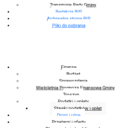
Transmisje Rady Gminy
Redakcja BIP
Archiwalna strona BIP
Pliki do pobrania
Finanse
Budżet
Sprawozdania
Wieloletnia Prognoza Finansowa Gminy
Troszyn
Podatki i opłaty
Stawki podatków i opłat
Drogi i ulice
Przetargi i oferty