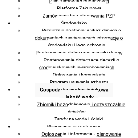
Plan zamówień publicznych
Platforma Zakupowa
Zamówienia bez stosowania PZP
Środowisko
Publicznie dostępny wykaz danych o
dokumentach zawierających informacje o
środowisku i jego ochronie
Postępowanie dotyczące wycinki drzew
Postępowanie dotyczące decyzji o
środowiskowych uwarunkowaniach
Ogłoszenia i komunikaty
Program usuwania azbestu
Gospodarka wodno-ściekowa
Jakość wody
Zbiorniki bezodpływowe i oczyszczalnie
ścieków
Taryfy na wodę i ścieki
Planowanie przestrzenne
Ogłoszenia i informacje - planowanie