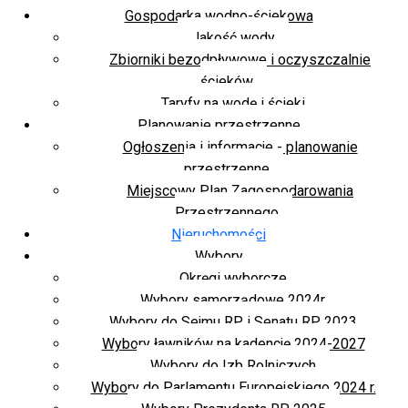
Gospodarka wodno-ściekowa
Jakość wody
Zbiorniki bezodpływowe i oczyszczalnie
ścieków
Taryfy na wodę i ścieki
Planowanie przestrzenne
Ogłoszenia i informacje - planowanie
przestrzenne
Miejscowy Plan Zagospodarowania
Przestrzennego
Nieruchomości
Wybory
Okręgi wyborcze
Wybory samorządowe 2024r.
Wybory do Sejmu RP i Senatu RP 2023
Wybory ławników na kadencję 2024-2027
Wybory do Izb Rolniczych
Wybory do Parlamentu Europejskiego 2024 r.