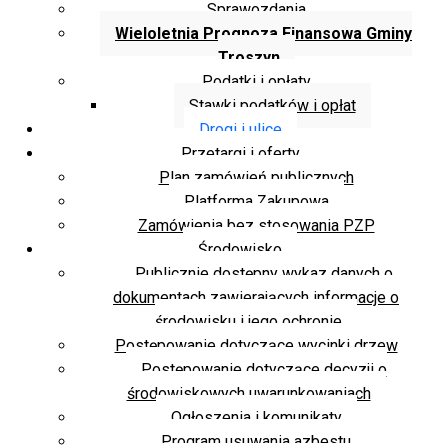
Sprawozdania
Wieloletnia Prognoza Finansowa Gminy
Troszyn
Podatki i opłaty
Stawki podatków i opłat
Drogi i ulice
Przetargi i oferty
Plan zamówień publicznych
Platforma Zakupowa
Zamówienia bez stosowania PZP
Środowisko
Publicznie dostępny wykaz danych o
dokumentach zawierających informacje o
środowisku i jego ochronie
Postępowanie dotyczące wycinki drzew
Postępowanie dotyczące decyzji o
środowiskowych uwarunkowaniach
Ogłoszenia i komunikaty
Program usuwania azbestu