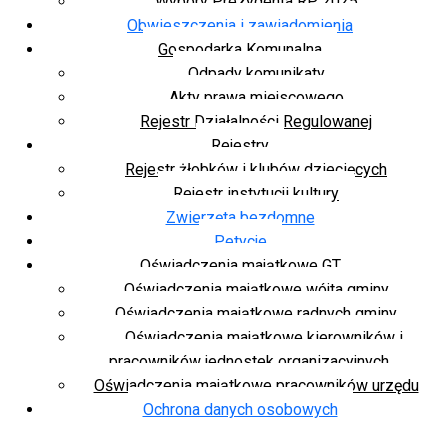
Wybory Prezydenta RP 2025
Obwieszczenia i zawiadomienia
Gospodarka Komunalna
Odpady komunikaty
Akty prawa miejscowego
Rejestr Działalności Regulowanej
Rejestry
Rejestr żłobków i klubów dziecięcych
Rejestr instytucji kultury
Zwierzęta bezdomne
Petycje
Oświadczenia majątkowe GT
Oświadczenia majątkowe wójta gminy
Oświadczenia majątkowe radnych gminy
Oświadczenia majątkowe kierowników i
pracowników jednostek organizacyjnych
Oświadczenia majątkowe pracowników urzędu
Ochrona danych osobowych