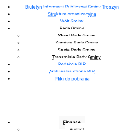
Biuletyn Informacji Publicznej Gminy Troszyn
Struktura organizacyjna
Wójt Gminy
Rada Gminy
Skład Rady Gminy
Komisje Rady Gminy
Sesje Rady Gminy
Transmisje Rady Gminy
Redakcja BIP
Archiwalna strona BIP
Pliki do pobrania
Finanse
Budżet