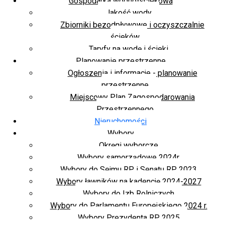
Gospodarka wodno-ściekowa
Jakość wody
Zbiorniki bezodpływowe i oczyszczalnie
ścieków
Taryfy na wodę i ścieki
Planowanie przestrzenne
Ogłoszenia i informacje - planowanie
przestrzenne
Miejscowy Plan Zagospodarowania
Przestrzennego
Nieruchomości
Wybory
Okręgi wyborcze
Wybory samorządowe 2024r.
Wybory do Sejmu RP i Senatu RP 2023
Wybory ławników na kadencję 2024-2027
Wybory do Izb Rolniczych
Wybory do Parlamentu Europejskiego 2024 r.
Wybory Prezydenta RP 2025