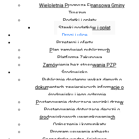
Wieloletnia Prognoza Finansowa Gminy
Troszyn
Podatki i opłaty
Stawki podatków i opłat
Drogi i ulice
Przetargi i oferty
Plan zamówień publicznych
Platforma Zakupowa
Zamówienia bez stosowania PZP
Środowisko
Publicznie dostępny wykaz danych o
dokumentach zawierających informacje o
środowisku i jego ochronie
Postępowanie dotyczące wycinki drzew
Postępowanie dotyczące decyzji o
środowiskowych uwarunkowaniach
Ogłoszenia i komunikaty
Program usuwania azbestu