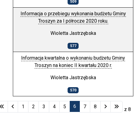
509
Informacja o przebiegu wykonania budżetu Gminy
Troszyn za I półrocze 2020 roku.
Wioletta Jastrzębska
577
Informacja kwartalna o wykonaniu budżetu Gminy
Troszyn na koniec II kwartału 2020 r.
Wioletta Jastrzębska
570
Spis artykułów
6
1
2
3
4
5
7
8
Strona 6 z 8