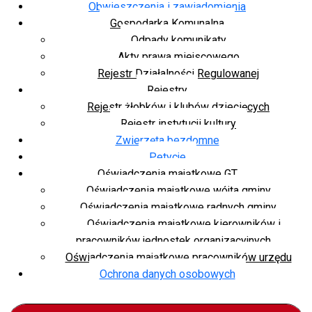
Obwieszczenia i zawiadomienia
Gospodarka Komunalna
Odpady komunikaty
Akty prawa miejscowego
Rejestr Działalności Regulowanej
Rejestry
Rejestr żłobków i klubów dziecięcych
Rejestr instytucji kultury
Zwierzęta bezdomne
Petycje
Oświadczenia majątkowe GT
Oświadczenia majątkowe wójta gminy
Oświadczenia majątkowe radnych gminy
Oświadczenia majątkowe kierowników i
pracowników jednostek organizacyjnych
Oświadczenia majątkowe pracowników urzędu
Ochrona danych osobowych