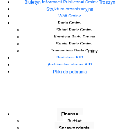
Biuletyn Informacji Publicznej Gminy Troszyn
Struktura organizacyjna
Wójt Gminy
Rada Gminy
Skład Rady Gminy
Komisje Rady Gminy
Sesje Rady Gminy
Transmisje Rady Gminy
Redakcja BIP
Archiwalna strona BIP
Pliki do pobrania
Finanse
Budżet
Sprawozdania