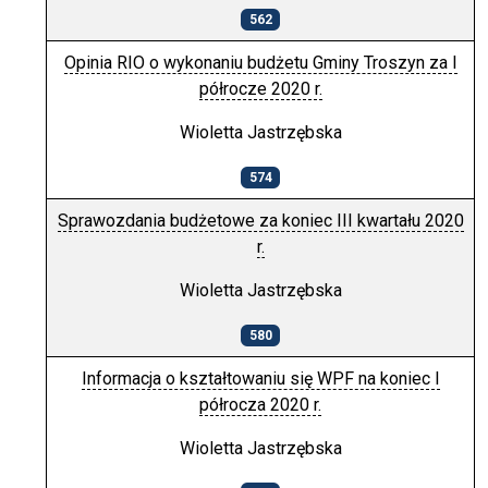
562
Opinia RIO o wykonaniu budżetu Gminy Troszyn za I
półrocze 2020 r.
Wioletta Jastrzębska
574
Sprawozdania budżetowe za koniec III kwartału 2020
r.
Wioletta Jastrzębska
580
Informacja o kształtowaniu się WPF na koniec I
półrocza 2020 r.
Wioletta Jastrzębska