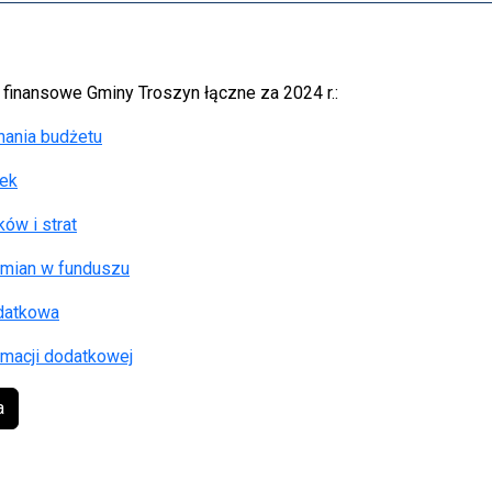
finansowe Gminy Troszyn łączne za 2024 r.:
nania budżetu
tek
ów i strat
zmian w funduszu
odatkowa
rmacji dodatkowej
a