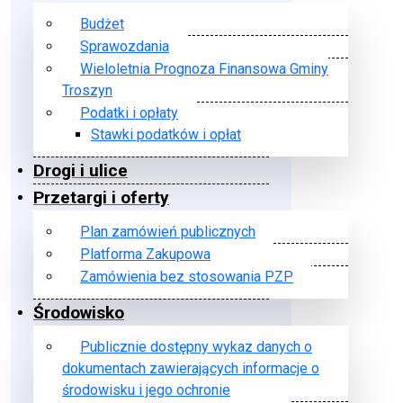
Budżet
Sprawozdania
Wieloletnia Prognoza Finansowa Gminy
Troszyn
Podatki i opłaty
Stawki podatków i opłat
Drogi i ulice
Przetargi i oferty
Plan zamówień publicznych
Platforma Zakupowa
Zamówienia bez stosowania PZP
Środowisko
Publicznie dostępny wykaz danych o
dokumentach zawierających informacje o
środowisku i jego ochronie