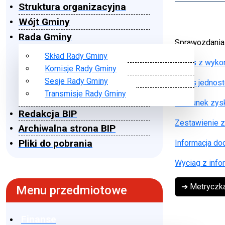
Struktura organizacyjna
Wójt Gminy
Rada Gminy
Sprawozdania 
Skład Rady Gminy
Bilans z wyko
Komisje Rady Gminy
Sesje Rady Gminy
Bilans jednos
Transmisje Rady Gminy
Rachunek zysk
Redakcja BIP
Zestawienie 
Archiwalna strona BIP
Pliki do pobrania
Informacja d
Wyciag z info
➔ Metryczk
Menu przedmiotowe
Finanse