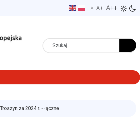
A++
A+
A
Szukaj
roszyn za 2024 r. - łączne