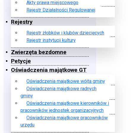
Akty prawa miejscowego
Rejestr Działalności Regulowanej
Rejestry
Rejestr żłobków i klubów dziecięcych
Rejestr instytucji kultury
Zwierzęta bezdomne
Petycje
Oświadczenia majątkowe GT
Oświadczenia majątkowe wójta gminy
Oświadczenia majątkowe radnych
gminy
Oświadczenia majątkowe kierowników i
pracowników jednostek organizacyjnych
Oświadczenia majątkowe pracowników
urzędu