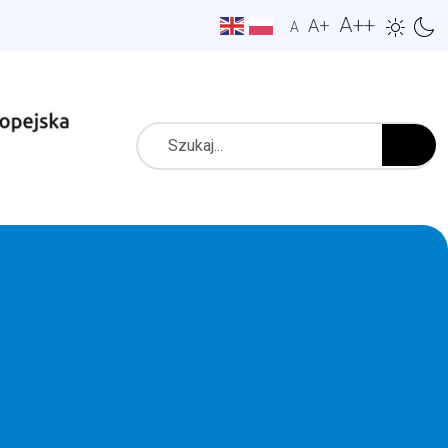
A++
A+
A
Szukaj