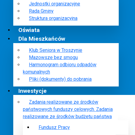
Jednostki organizacyjne
Rada Gminy
Struktura organizacyjna
Oświata
Dla Mieszkańców
Klub Seniora w Troszynie
Mazowsze bez smogu
Harmonogram odbioru odpadów
komunalnych
Pliki (dokumenty) do pobrania
Inwestycje
Zadania realizowane ze środków
państwowych funduszy celowych. Zadania
realizowane ze środków budżetu państwa
Fundusz Pracy