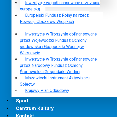
Inwestycje współfinansowane przez unię
europejską
Europejski Fundusz Rolny na rzecz
Rozwoju Obszarów Wiejskich
Inwestycje w Troszynie dofinansowane
przez Wojewódzki Fundusz Ochrony
środowiska i Gospodarki Wodnej w
Warszawie
Inwestycje w Troszynie dofinansowane
przez Narodowy Fundusz Ochrony
Środowiska i Gospodarki Wodnej
Mazowiecki Instrument Aktywizacji
Sołectw
Krajowy Plan Odbudowy
Sport
Centrum Kultury
Kontakt