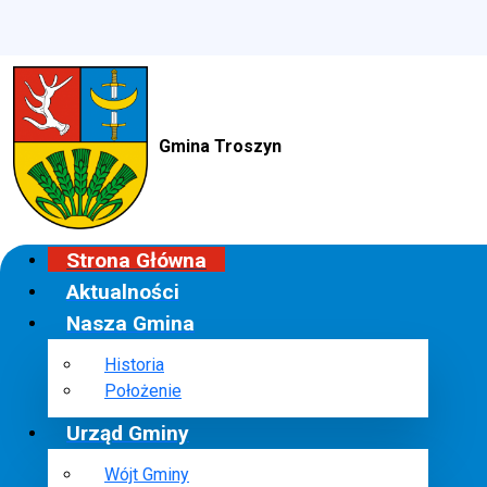
Gmina Troszyn
Strona Główna
Aktualności
Nasza Gmina
Historia
Położenie
Urząd Gminy
Wójt Gminy